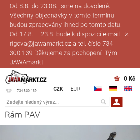
Od 8.8. do 23.08. jsme na dovolené.
Všechny objednávky v tomto termínu
budou zpracovány ihned po tomto datu.
Od 17.8. – 23.8. bude k dispozici e-mail
rigova@jawamarkt.cz a tel. číslo 734
300 139 Děkujeme za pochopení. Tým
JAWAmarkt
0 Kč
CZK
EUR
734 300 139
Rám PAV