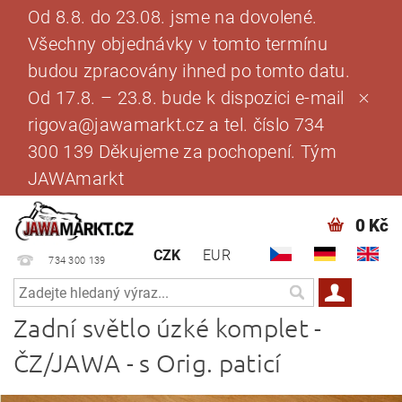
Od 8.8. do 23.08. jsme na dovolené.
Všechny objednávky v tomto termínu
budou zpracovány ihned po tomto datu.
Od 17.8. – 23.8. bude k dispozici e-mail
rigova@jawamarkt.cz a tel. číslo 734
300 139 Děkujeme za pochopení. Tým
JAWAmarkt
0 Kč
CZK
EUR
734 300 139
Zadní světlo úzké komplet -
ČZ/JAWA - s Orig. paticí