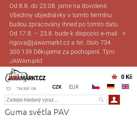
Od 8.8. do 23.08. jsme na dovolené.
Všechny objednávky v tomto termínu
budou zpracovány ihned po tomto datu.
Od 17.8. – 23.8. bude k dispozici e-mail
rigova@jawamarkt.cz a tel. číslo 734
300 139 Děkujeme za pochopení. Tým
JAWAmarkt
0 Kč
CZK
EUR
734 300 139
Guma světla PAV