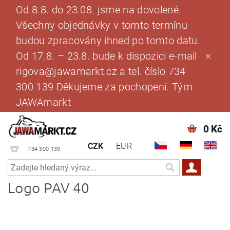
Od 8.8. do 23.08. jsme na dovolené.
Všechny objednávky v tomto termínu
budou zpracovány ihned po tomto datu.
Od 17.8. – 23.8. bude k dispozici e-mail
rigova@jawamarkt.cz a tel. číslo 734
300 139 Děkujeme za pochopení. Tým
JAWAmarkt
0 Kč
CZK
EUR
734 300 139
Logo PAV 40