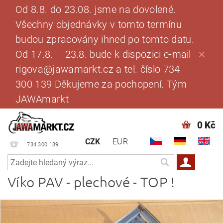
Od 8.8. do 23.08. jsme na dovolené.
Všechny objednávky v tomto termínu
budou zpracovány ihned po tomto datu.
Od 17.8. – 23.8. bude k dispozici e-mail
rigova@jawamarkt.cz a tel. číslo 734
300 139 Děkujeme za pochopení. Tým
JAWAmarkt
0 Kč
CZK
EUR
734 300 139
Víko PAV - plechové - TOP !