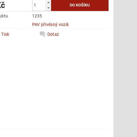
Kč
uktu
1235
e
PAV přívěsný vozík
Tisk
Dotaz