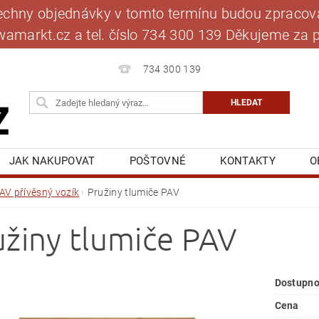
šechny objednávky v tomto termínu budou zpracová
jawamarkt.cz a tel. číslo 734 300 139 Děkujeme 
734 300 139
JAK NAKUPOVAT
POŠTOVNÉ
KONTAKTY
O
BLOG
MOJE OBJEDNÁVKA
AV přívěsný vozík
Pružiny tlumiče PAV
užiny tlumiče PAV
Dostupno
Cena