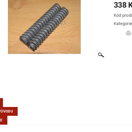
338 
Kód prod
Kategori
PŮVODU
ZE