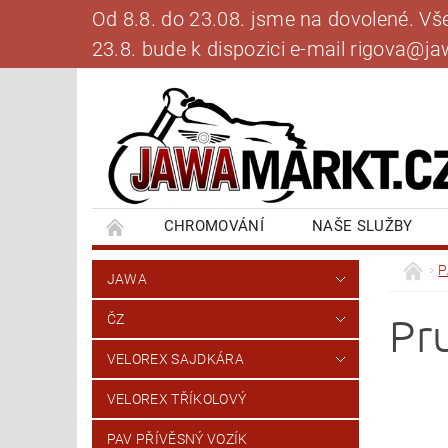
Od 8.8. do 23.08. jsme na dovolené. V
23.8. bude k dispozici e-mail rigova@
CHROMOVÁNÍ
NAŠE SLUŽBY
BANKOVNÍ SPOJENÍ
NAPIŠTE NÁM
P
JAWA
Pr
ČZ
VELOREX SAJDKÁRA
VELOREX TŘÍKOLOVÝ
PAV PŘÍVĚSNÝ VOZÍK