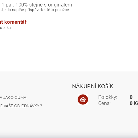
 1 pár. 100% stejné s originálem
í, kdo napíše příspěvek k této položce.
at komentář
á republika
NÁKUPNÍ KOŠÍK
A JAKO GUMA
Položky:
0
Cena:
0 K
ME VAŠE OBJEDNÁVKY ?