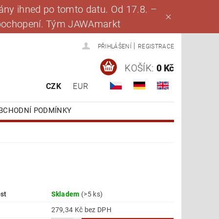
ny ihned po tomto datu. Od 17.8. –
za pochopení. Tým JAWAmarkt
|
PŘIHLÁŠENÍ
REGISTRACE
KOŠÍK:
0 Kč
CZK
EUR
BCHODNÍ PODMÍNKY
st
Skladem
(>5 ks)
279,34 Kč bez DPH