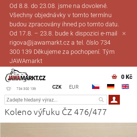
Od 8.8. do 23.08. jsme na dovolené.
Všechny objednávky v tomto termínu
budou zpracovány ihned po tomto datu.
Od 17.8. – 23.8. bude k dispozici e-mail
rigova@jawamarkt.cz a tel. číslo 734
300 139 Děkujeme za pochopení. Tým
JAWAmarkt
0 Kč
CZK
EUR
734 300 139
Koleno výfuku ČZ 476/477