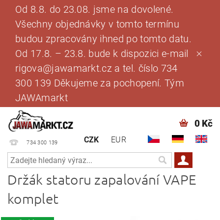
Od 8.8. do 23.08. jsme na dovolené.
Všechny objednávky v tomto termínu
budou zpracovány ihned po tomto datu.
Od 17.8. – 23.8. bude k dispozici e-mail
rigova@jawamarkt.cz a tel. číslo 734
300 139 Děkujeme za pochopení. Tým
JAWAmarkt
0 Kč
CZK
EUR
734 300 139
Držák statoru zapalování VAPE
komplet