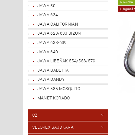
Novinka
JAWA 50
Originál
JAWA 634
JAWA CALIFORNIAN
JAWA 623/633 BIZON
JAWA 638-639
JAWA 640
JAWA LIBEŇÁK 554/553/579
JAWA BABETTA
JAWA DANDY
JAWA 585 MOSQUITO
MANET KORADO
ČZ
VELOREX SAJDKÁRA