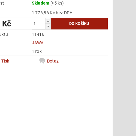
st
Skladem
(>5 ks)
1 776,86 Kč bez DPH
 Kč
uktu
11416
e
JAWA
1 rok
Tisk
Dotaz