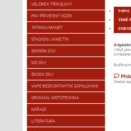
VELOREX TŘÍKOLOVÝ
POPIS
PAV PŘÍVĚSNÝ VOZÍK
ZEMĚ 
TATRAN/MANET
DISKU
STADION/JAWETTA
Origináln
I když jso
SIMSON DÍLY
Omezené m
MZ DÍLY
Buďte prvn
ŠKODA DÍLY
Přid
Česk
VAPE BEZKONTAKTNÍ ZAPALOVÁNÍ
ORIGINÁL MOTOTECHNA
NÁŘADÍ
LITERATURA