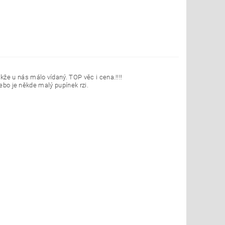
akže u nás málo vídaný. TOP věc i cena.!!!!
nebo je někde malý pupínek rzi.