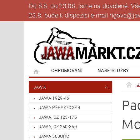
Od 8.8. do 23.08. jsme na dovolené. V
23.8. bude k dispozici e-mail rigova@
CHROMOVÁNÍ
NAŠE SLUŽBY
BANKOVNÍ SPOJENÍ
NAPIŠTE NÁM
JAWA
JAWA 1929-46
Pa
JAWA PÉRÁK/OGAR
JAWA, CZ 125-175
Mo
JAWA, CZ 250-350
JAWA 500OHC