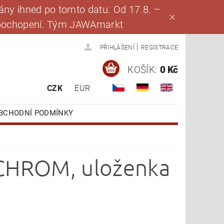
ny ihned po tomto datu. Od 17.8. –
za pochopení. Tým JAWAmarkt
|
PŘIHLÁŠENÍ
REGISTRACE
KOŠÍK:
0 Kč
CZK
EUR
BCHODNÍ PODMÍNKY
 CHROM, uloženka