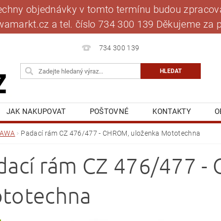
šechny objednávky v tomto termínu budou zpracová
jawamarkt.cz a tel. číslo 734 300 139 Děkujeme 
734 300 139
JAK NAKUPOVAT
POŠTOVNÉ
KONTAKTY
O
BLOG
MOJE OBJEDNÁVKA
JAWA
Padací rám CZ 476/477 - CHROM, uloženka Mototechna
dací rám CZ 476/477 -
totechna