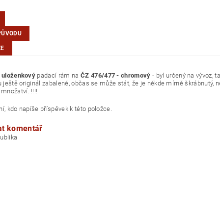
PŮVODU
ZE
í uloženkový
padací rám na
ČZ 476/477 - chromový
- byl určený na vývoz, t
u ještě originál zabalené, občas se může stát, že je někde mírně škrábnutý, 
nožství. !!!!
í, kdo napíše příspěvek k této položce.
at komentář
á republika