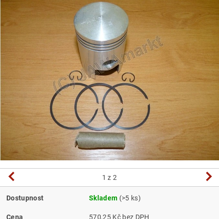
1
z 2
Dostupnost
Skladem
(>5 ks)
Cena
570,25 Kč bez DPH