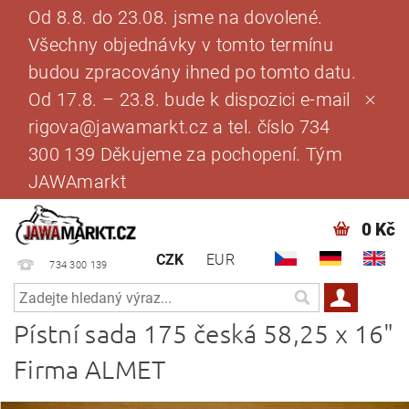
Od 8.8. do 23.08. jsme na dovolené.
Všechny objednávky v tomto termínu
budou zpracovány ihned po tomto datu.
Od 17.8. – 23.8. bude k dispozici e-mail
rigova@jawamarkt.cz a tel. číslo 734
300 139 Děkujeme za pochopení. Tým
JAWAmarkt
0 Kč
CZK
EUR
734 300 139
Pístní sada 175 česká 58,25 x 16"
Firma ALMET