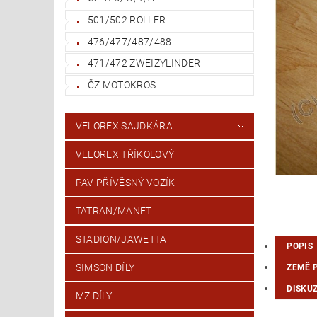
501/502 ROLLER
476/477/487/488
471/472 ZWEIZYLINDER
ČZ MOTOKROS
VELOREX SAJDKÁRA
VELOREX TŘÍKOLOVÝ
PAV PŘÍVĚSNÝ VOZÍK
TATRAN/MANET
STADION/JAWETTA
POPIS
SIMSON DÍLY
ZEMĚ 
DISKU
MZ DÍLY