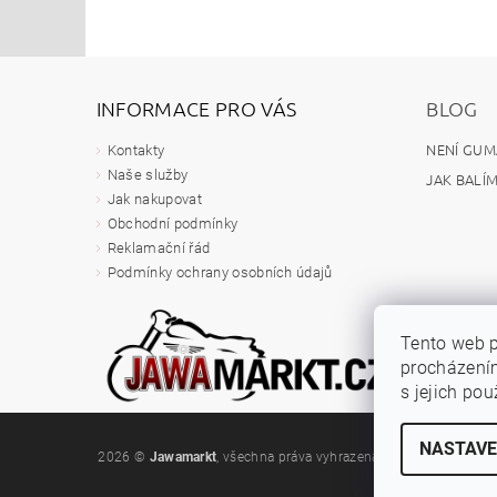
INFORMACE PRO VÁS
BLOG
NENÍ GUM
Kontakty
Naše služby
JAK BALÍ
Jak nakupovat
Obchodní podmínky
Reklamační řád
Podmínky ochrany osobních údajů
Tento web p
procházením
s jejich po
NASTAVE
2026 ©
Jawamarkt
, všechna práva vyhrazena
Upravit nastavení