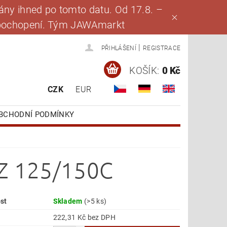
ny ihned po tomto datu. Od 17.8. –
za pochopení. Tým JAWAmarkt
|
PŘIHLÁŠENÍ
REGISTRACE
KOŠÍK:
0 Kč
CZK
EUR
BCHODNÍ PODMÍNKY
CZ 125/150C
st
Skladem
(>5 ks)
222,31 Kč bez DPH