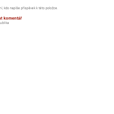
í, kdo napíše příspěvek k této položce.
at komentář
á republika