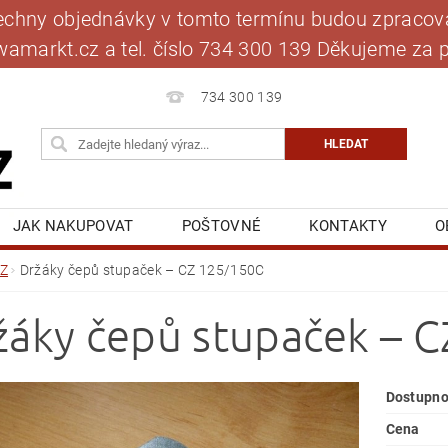
šechny objednávky v tomto termínu budou zpracová
jawamarkt.cz a tel. číslo 734 300 139 Děkujeme 
734 300 139
JAK NAKUPOVAT
POŠTOVNÉ
KONTAKTY
O
BLOG
MOJE OBJEDNÁVKA
Z
Držáky čepů stupaček – CZ 125/150C
žáky čepů stupaček – 
Dostupno
Cena