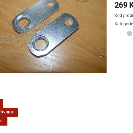
269 
Kód prod
Kategori
PŮVODU
ZE