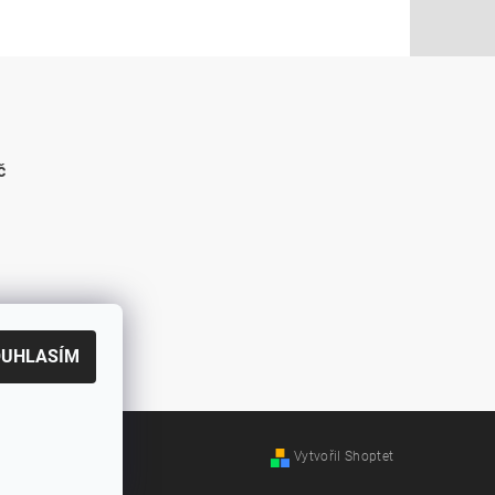
č
OUHLASÍM
Vytvořil Shoptet