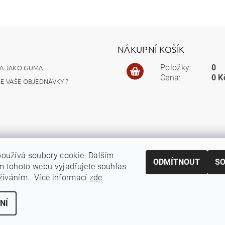
NÁKUPNÍ KOŠÍK
A JAKO GUMA
Položky:
0
Cena:
0 K
ME VAŠE OBJEDNÁVKY ?
oužívá soubory cookie. Dalším
ODMÍTNOUT
S
 tohoto webu vyjadřujete souhlas
užíváním.. Více informací
zde
.
NÍ
 cookies