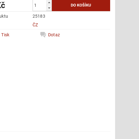
Kč
uktu
25183
e
ČZ
Tisk
Dotaz