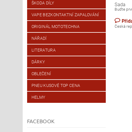
ŠKODA DÍLY
Sada
Buďte prvn
VAPE BEZKONTAKTNÍ ZAPALOVÁNÍ
Přid
ORIGINÁL MOTOTECHNA
Česk
NÁŘADÍ
LITERATURA
DÁRKY
OBLEČENÍ
PNEU KUSOVÉ TOP CENA
HELMY
FACEBOOK