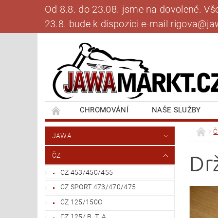
Od 8.8. do 23.08. jsme na dovolené. V
23.8. bude k dispozici e-mail rigova@
CHROMOVÁNÍ
NAŠE SLUŽBY
BANKOVNÍ SPOJENÍ
NAPIŠTE NÁM
Č
JAWA
Dr
ČZ
CZ 453/450/455
CZ SPORT 473/470/475
CZ 125/150C
CZ 125/ B, T, A