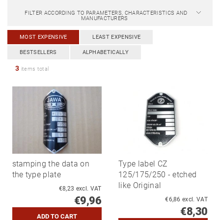
FILTER ACCORDING TO PARAMETERS, CHARACTERISTICS AND
MANUFACTURERS
MOST EXPENSIVE
LEAST EXPENSIVE
BESTSELLERS
ALPHABETICALLY
3
items total
stamping the data on
Type label CZ
the type plate
125/175/250 - etched
like Original
€8,23 excl. VAT
€9,96
€6,86 excl. VAT
€8,30