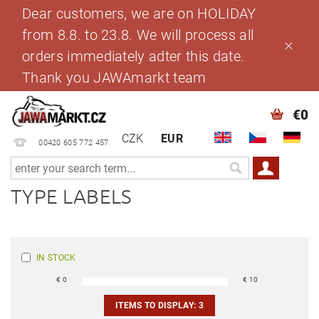
Dear customers, we are on HOLIDAY
from 8.8. to 23.8. We will process all
orders immediately adter this date.
Thank you JAWAmarkt team
€0
CZK
EUR
00420 605 772 457
TYPE LABELS
IN STOCK
€
0
€
10
ITEMS TO DISPLAY:
3