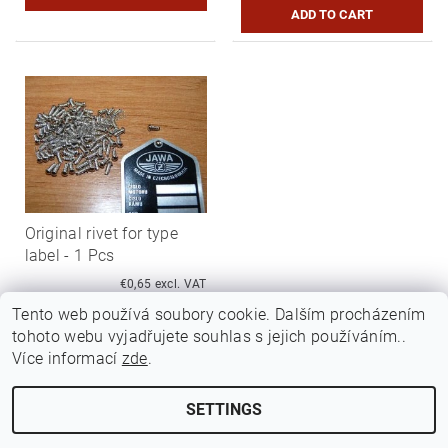
Original rivet for type
label - 1 Pcs
€0,65 excl. VAT
€0,79
Tento web používá soubory cookie. Dalším procházením
tohoto webu vyjadřujete souhlas s jejich používáním..
Více informací
zde
.
SETTINGS
Edit cookie settings
2026 ©
Jawamarkt
, all rights reserved.