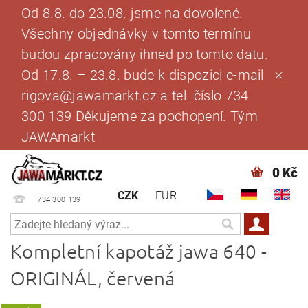
Od 8.8. do 23.08. jsme na dovolené.
Všechny objednávky v tomto termínu
budou zpracovány ihned po tomto datu.
Od 17.8. – 23.8. bude k dispozici e-mail
rigova@jawamarkt.cz a tel. číslo 734
300 139 Děkujeme za pochopení. Tým
JAWAmarkt
0 Kč
CZK
EUR
734 300 139
Kompletní kapotáž jawa 640 -
ORIGINÁL, červená