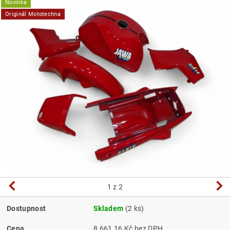
Novinka
Originál Mototechna
1
z 2
Dostupnost
Skladem
(2 ks)
Cena
8 661,16 Kč bez DPH