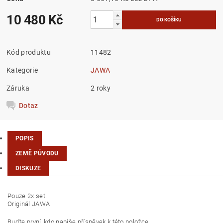
10 480 Kč
Kód produktu
11482
Kategorie
JAWA
Záruka
2 roky
Dotaz
POPIS
ZEMĚ PŮVODU
DISKUZE
Pouze 2x set.
Originál JAWA
Buďte první, kdo napíše příspěvek k této položce.