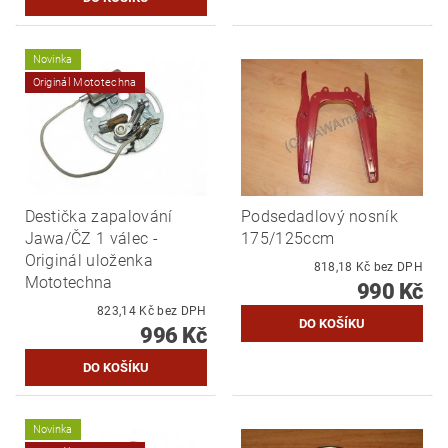
Novinka
Originál Mototechna
Destička zapalování
Podsedadlový nosník
Jawa/ČZ 1 válec -
175/125ccm
Originál uloženka
818,18 Kč bez DPH
Mototechna
990 Kč
823,14 Kč bez DPH
996 Kč
Novinka