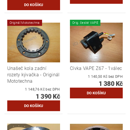
Originál Mototechna
Orig. české VAPE
Unašeč kola zadní
Cívka VAPE Z67 - 1válec
rozety kývačka - Originál
1 140,50 Kč bez DPH
Mototechna
1 380 Kč
1 148,76 Kč bez DPH
1 390 Kč