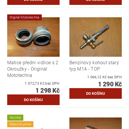
Originál Mototechna
Matice přední vidlice s 2
Benzínový kohout starý
Okroužky - Originál
typ M14 - TOP
Mototechna
1 066,12 Kč bez DPH
1 290 Kč
1 072,73 Kč bez DPH
1 298 Kč
Novinka
Doporučujeme