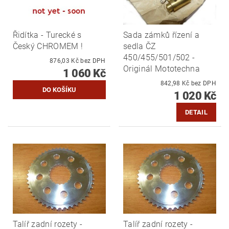
Řidítka - Turecké s
Sada zámků řízení a
Český CHROMEM !
sedla ČZ
450/455/501/502 -
876,03 Kč bez DPH
Originál Mototechna
1 060 Kč
842,98 Kč bez DPH
1 020 Kč
DETAIL
Talíř zadní rozety -
Talíř zadní rozety -