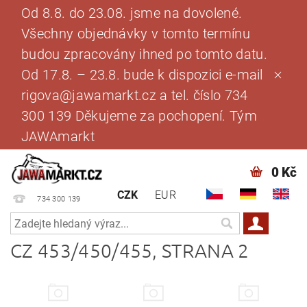
Od 8.8. do 23.08. jsme na dovolené.
Všechny objednávky v tomto termínu
budou zpracovány ihned po tomto datu.
Od 17.8. – 23.8. bude k dispozici e-mail
rigova@jawamarkt.cz a tel. číslo 734
300 139 Děkujeme za pochopení. Tým
JAWAmarkt
0 Kč
CZK
EUR
734 300 139
CZ 453/450/455
, STRANA 2