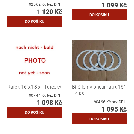
1 099 Kč
925,62 Kč bez DPH
1 120 Kč
Ráfek 16"x1,85 - Turecký
Bílé lemy pneumatik 16"
- 4 ks.
907,44 Kč bez DPH
1 098 Kč
904,96 Kč bez DPH
1 095 Kč