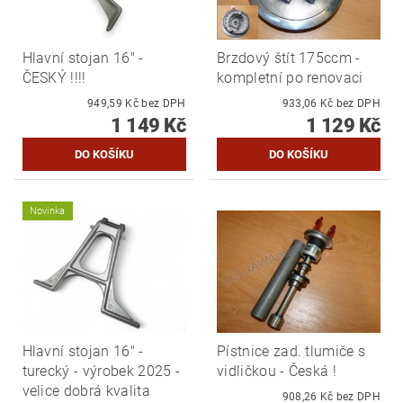
Hlavní stojan 16" -
Brzdový štít 175ccm -
ČESKÝ !!!!
kompletní po renovaci
949,59 Kč bez DPH
933,06 Kč bez DPH
1 149 Kč
1 129 Kč
Novinka
Hlavní stojan 16" -
Pístnice zad. tlumiče s
turecký - výrobek 2025 -
vidličkou - Česká !
velice dobrá kvalita
908,26 Kč bez DPH