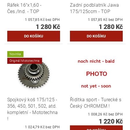
Ráfek 16"x1,60 -
Zadní podblatník Jawa
Čes./Ind. - TOP
175/125ccm - TOP
1 057,85 Kč bez DPH
1 057,85 Kč bez DPH
1 280 Kč
1 280 Kč
Novinka
Originál Mototechna
Spojkový koš 175/125 -
Řidítka sport - Turecké s
356, 450, 501, 502, atd.
Český CHROMEM !
kompletní - Mototechna
1 008,26 Kč bez DPH
!
1 220 Kč
1 024,79 Kč bez DPH