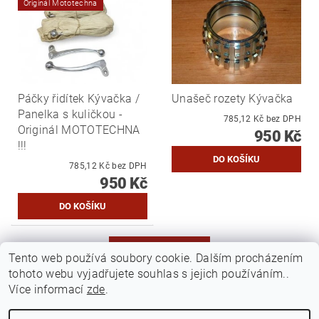
Originál Mototechna
Páčky řidítek Kývačka /
Unašeč rozety Kývačka
Panelka s kuličkou -
785,12 Kč bez DPH
Originál MOTOTECHNA
950 Kč
!!!
785,12 Kč bez DPH
950 Kč
DALŠÍ PRODUKTY
Tento web používá soubory cookie. Dalším procházením
tohoto webu vyjadřujete souhlas s jejich používáním..
...
2
1
3
4
12
Více informací
zde
.