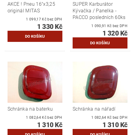
AKCE ! Pneu 16"x3,25
SUPER Karburátor
originál MITAS
Kývačka / Panelka -
PACCO posledních 60ks
1 099,17 Kč bez DPH
1 330 Kč
1 090,91 Kč bez DPH
1 320 Kč
Schránka na baterku
Schránka na nářadí
1 082,64 Kč bez DPH
1 082,64 Kč bez DPH
1 310 Kč
1 310 Kč