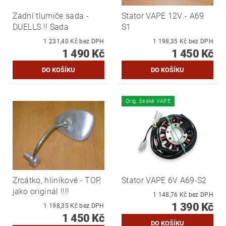
Zadní tlumiče sada -
Stator VAPE 12V - A69
DUELLS !! Sada
S1
1 231,40 Kč bez DPH
1 198,35 Kč bez DPH
1 490 Kč
1 450 Kč
Orig. české VAPE
Zrcátko, hliníkové - TOP,
Stator VAPE 6V A69-S2
jako originál !!!!
1 148,76 Kč bez DPH
1 390 Kč
1 198,35 Kč bez DPH
1 450 Kč