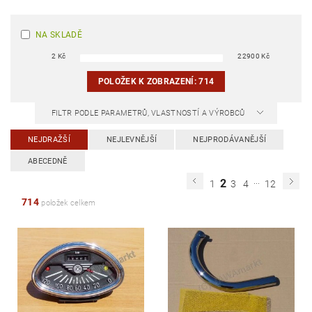
NA SKLADĚ
2
Kč
22900
Kč
POLOŽEK K ZOBRAZENÍ:
714
FILTR PODLE PARAMETRŮ, VLASTNOSTÍ A VÝROBCŮ
NEJDRAŽŠÍ
NEJLEVNĚJŠÍ
NEJPRODÁVANĚJŠÍ
ABECEDNĚ
...
2
1
3
4
12
714
položek celkem