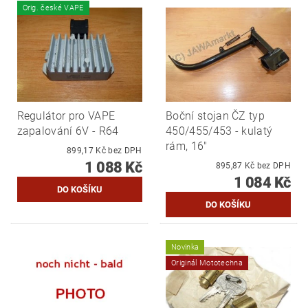
Orig. české VAPE
Regulátor pro VAPE
Boční stojan ČZ typ
zapalování 6V - R64
450/455/453 - kulatý
rám, 16"
899,17 Kč bez DPH
1 088 Kč
895,87 Kč bez DPH
1 084 Kč
Novinka
Originál Mototechna