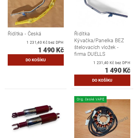
Řidítka - Česká
Řidítka
Kývačka/Panelka BEZ
1 231,40 Kč bez DPH
štelovacích vložek -
1 490 Kč
firma DUELLS
1 231,40 Kč bez DPH
1 490 Kč
Orig. české VAPE