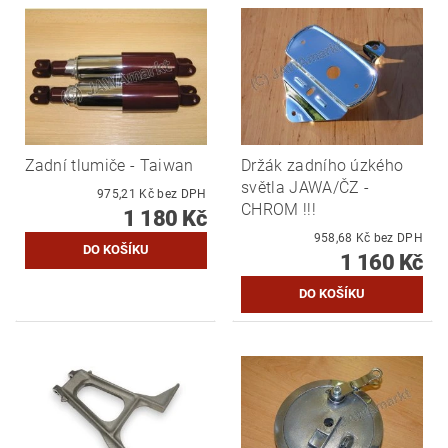
Zadní tlumiče - Taiwan
Držák zadního úzkého
světla JAWA/ČZ -
975,21 Kč bez DPH
CHROM !!!
1 180 Kč
958,68 Kč bez DPH
1 160 Kč