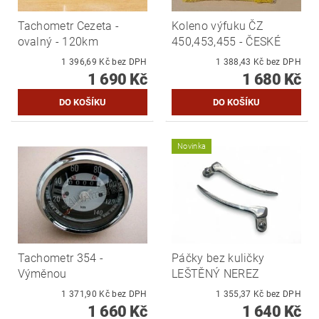
Tachometr Cezeta -
Koleno výfuku ČZ
ovalný - 120km
450,453,455 - ČESKÉ
1 396,69 Kč bez DPH
1 388,43 Kč bez DPH
1 690 Kč
1 680 Kč
Novinka
Tachometr 354 -
Páčky bez kuličky
Výměnou
LEŠTĚNÝ NEREZ
1 371,90 Kč bez DPH
1 355,37 Kč bez DPH
1 660 Kč
1 640 Kč