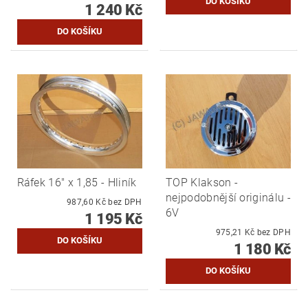
1 240 Kč
Ráfek 16" x 1,85 - Hliník
TOP Klakson -
nejpodobnější originálu -
987,60 Kč bez DPH
6V
1 195 Kč
975,21 Kč bez DPH
1 180 Kč