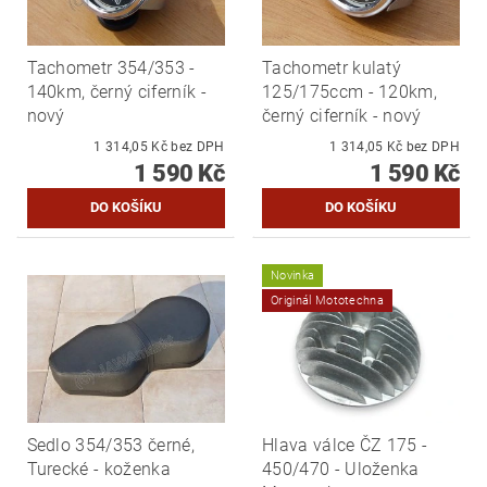
Tachometr 354/353 -
Tachometr kulatý
140km, černý ciferník -
125/175ccm - 120km,
nový
černý ciferník - nový
1 314,05 Kč bez DPH
1 314,05 Kč bez DPH
1 590 Kč
1 590 Kč
Novinka
Originál Mototechna
Sedlo 354/353 černé,
Hlava válce ČZ 175 -
Turecké - koženka
450/470 - Uloženka