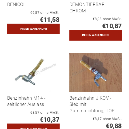
DENICOL
DEMONTIERBAR
CHROM
€9,57 ohne MwSt.
€11,58
€8,98 ohne MwSt.
€10,87
Benzinhahn M14 -
Benzinhahn JIKOV -
seitlicher Auslass
Sieb mit
Gummidichtung, TOP
€8,57 ohne MwSt.
€10,37
€8,17 ohne MwSt.
€9,88