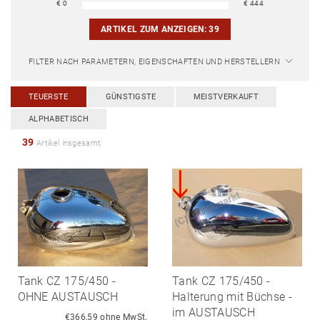
€
0
€
444
ARTIKEL ZUM ANZEIGEN:
39
FILTER NACH PARAMETERN, EIGENSCHAFTEN UND HERSTELLERN
TEUERSTE
GÜNSTIGSTE
MEISTVERKAUFT
ALPHABETISCH
39
Artikel insgesamt
Tank CZ 175/450 -
Tank CZ 175/450 -
OHNE AUSTAUSCH
Halterung mit Büchse -
im AUSTAUSCH
€366,59 ohne MwSt.