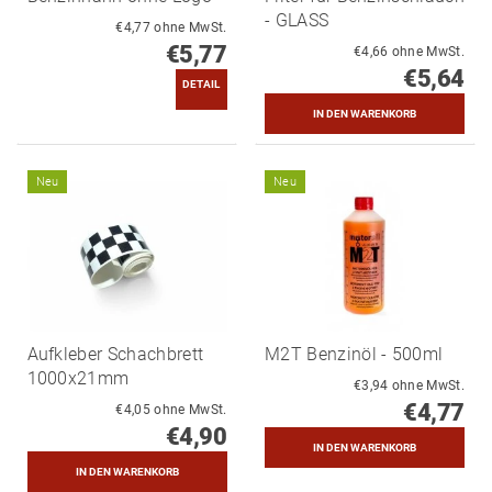
- GLASS
€4,77 ohne MwSt.
€5,77
€4,66 ohne MwSt.
€5,64
DETAIL
Neu
Neu
Aufkleber Schachbrett
M2T Benzinöl - 500ml
1000x21mm
€3,94 ohne MwSt.
€4,77
€4,05 ohne MwSt.
€4,90