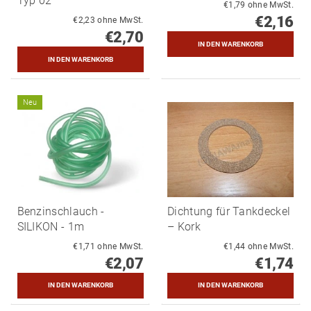
Typ 02
€1,79 ohne MwSt.
€2,16
€2,23 ohne MwSt.
€2,70
Neu
Benzinschlauch -
Dichtung für Tankdeckel
SILIKON - 1m
– Kork
€1,71 ohne MwSt.
€1,44 ohne MwSt.
€2,07
€1,74