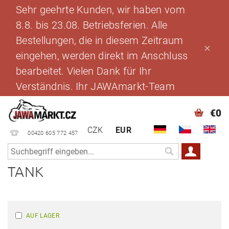
Sehr geehrte Kunden, wir haben vom
8.8. bis 23.08. Betriebsferien. Alle
Bestellungen, die in diesem Zeitraum
eingehen, werden direkt im Anschluss
bearbeitet. Vielen Dank für Ihr
Verständnis. Ihr JAWAmarkt-Team
€0
CZK
EUR
00420 605 772 457
TANK
AUF LAGER