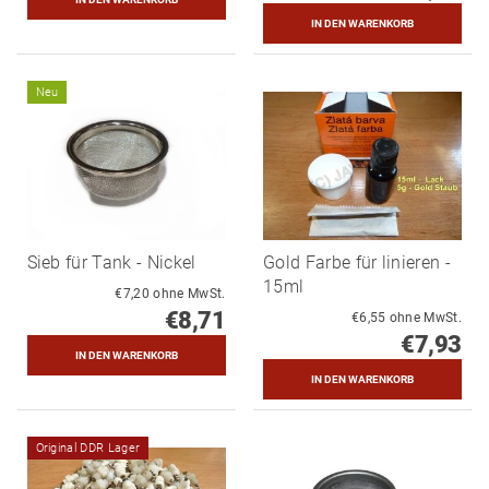
Neu
Sieb für Tank - Nickel
Gold Farbe für linieren -
15ml
€7,20 ohne MwSt.
€8,71
€6,55 ohne MwSt.
€7,93
Original DDR Lager