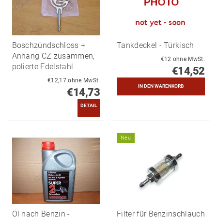
Boschzündschloss +
Tankdeckel - Türkisch
Anhang CZ zusammen,
€12 ohne MwSt.
polierte Edelstahl
€14,52
€12,17 ohne MwSt.
€14,73
DETAIL
Neu
Öl nach Benzin -
Filter für Benzinschlauch