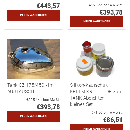
€443,57
€325,44 ohne MwSt.
€393,78
Tank CZ 175/450 - im
Silikon-kautschuk
AUSTAUSCH
KREEM®ROT - TOP zum
TANK Abdichten -
€325,44 ohne MwSt.
kleines Set
€393,78
€71,50 ohne MwSt.
€86,51