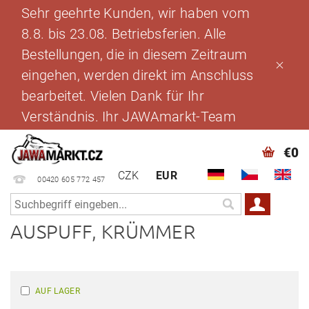
Sehr geehrte Kunden, wir haben vom
8.8. bis 23.08. Betriebsferien. Alle
Bestellungen, die in diesem Zeitraum
eingehen, werden direkt im Anschluss
bearbeitet. Vielen Dank für Ihr
Verständnis. Ihr JAWAmarkt-Team
€0
CZK
EUR
00420 605 772 457
AUSPUFF, KRÜMMER
AUF LAGER