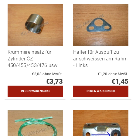
Krümmereinsatz für
Halter für Auspuff zu
Zylinder ČZ
anschweissen am Rahm
450/455/453/476 usw.
- Links
€3,08 ohne MwSt.
€1,20 ohne MwSt.
€3,73
€1,45