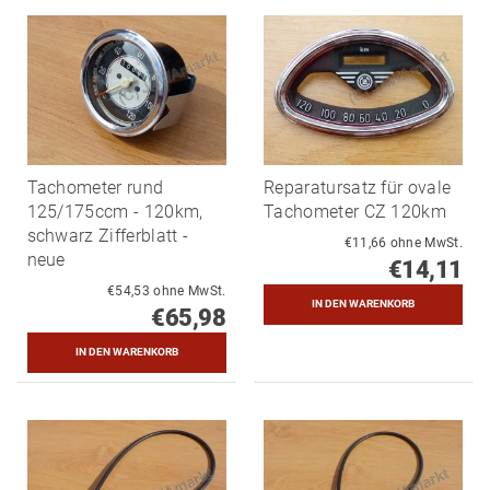
Tachometer rund
Reparatursatz für ovale
125/175ccm - 120km,
Tachometer CZ 120km
schwarz Zifferblatt -
€11,66 ohne MwSt.
neue
€14,11
€54,53 ohne MwSt.
€65,98