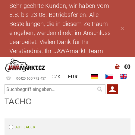
Sehr geehrte Kunden, wir haben vom
8.8. bis 23.08. Betriebsferien. Alle
Bestellungen, die in diesem Zeitraum
eingehen, werden direkt im Anschluss
bearbeitet. Vielen Dank für Ihr
Verständnis. Ihr JAWAmarkt-Team
€0
CZK
EUR
00420 605 772 457
TACHO
AUF LAGER