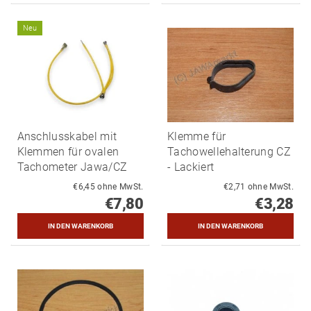
Neu
Anschlusskabel mit
Klemme für
Klemmen für ovalen
Tachowellehalterung CZ
Tachometer Jawa/CZ
- Lackiert
€6,45 ohne MwSt.
€2,71 ohne MwSt.
€7,80
€3,28