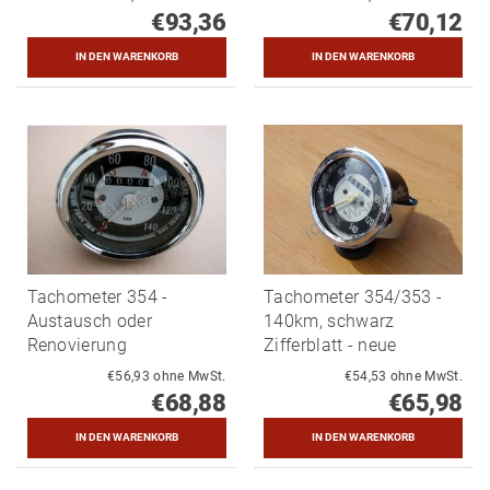
€93,36
€70,12
Tachometer 354 -
Tachometer 354/353 -
Austausch oder
140km, schwarz
Renovierung
Zifferblatt - neue
€56,93 ohne MwSt.
€54,53 ohne MwSt.
€68,88
€65,98