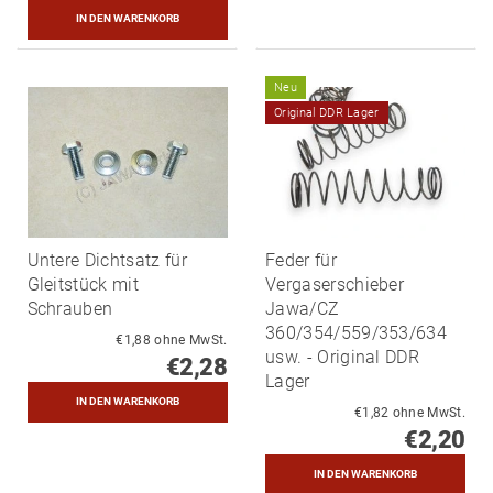
Neu
Original DDR Lager
Untere Dichtsatz für
Feder für
Gleitstück mit
Vergaserschieber
Schrauben
Jawa/CZ
360/354/559/353/634
€1,88 ohne MwSt.
usw. - Original DDR
€2,28
Lager
€1,82 ohne MwSt.
€2,20