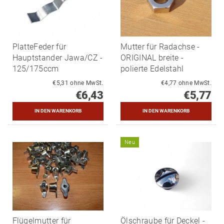
PlatteFeder für
Mutter für Radachse -
Hauptstander Jawa/CZ -
ORIGINAL breite -
125/175ccm
polierte Edelstahl
€5,31 ohne MwSt.
€4,77 ohne MwSt.
€6,43
€5,77
Neu
Flügelmutter für
Ölschraube für Deckel -