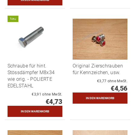
Neu
Schraube für hint.
Original Zierschrauben
Stössdämpfer M8x34
für Kennzeichen, usw.
wie orig. - POLIERTE
€3,77 ohne MwSt.
EDELSTAHL
€4,56
€3,91 ohne MwSt.
€4,73