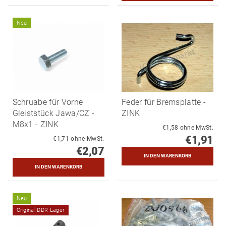
Neu
Schruabe für Vorne
Feder für Bremsplatte -
Gleiststück Jawa/CZ -
ZINK
M8x1 - ZINK
€1,58 ohne MwSt.
€1,91
€1,71 ohne MwSt.
€2,07
Neu
Original DDR Lager