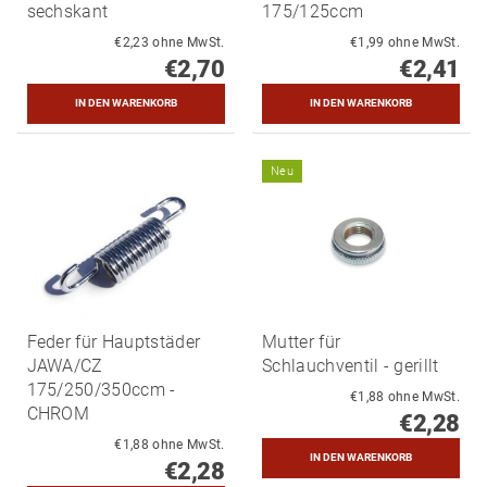
sechskant
175/125ccm
€2,23 ohne MwSt.
€1,99 ohne MwSt.
€2,70
€2,41
Neu
Feder für Hauptstäder
Mutter für
JAWA/CZ
Schlauchventil - gerillt
175/250/350ccm -
€1,88 ohne MwSt.
CHROM
€2,28
€1,88 ohne MwSt.
€2,28