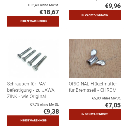
€9,96
€15,43 ohne MwSt.
€18,67
Schrauben für PAV
ORIGINAL Flügelmutter
befestigung - zu JAWA,
für Bremsseil - CHROM
ZINK - wie Original
€5,83 ohne MwSt.
€7,05
€7,75 ohne MwSt.
€9,38