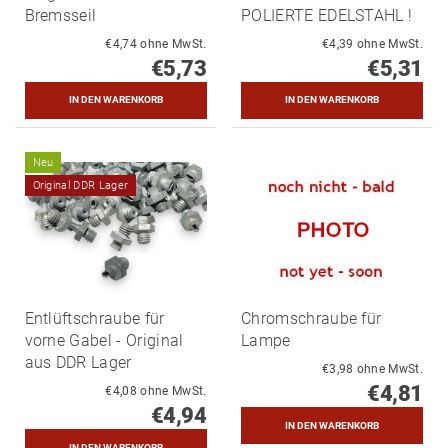
Bremsseil
POLIERTE EDELSTAHL !
€4,74 ohne MwSt.
€4,39 ohne MwSt.
€5,73
€5,31
Neu
Original DDR Lager
Entlüftschraube für
Chromschraube für
vorne Gabel - Original
Lampe
aus DDR Lager
€3,98 ohne MwSt.
€4,81
€4,08 ohne MwSt.
€4,94