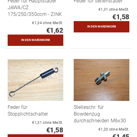
Feder für Hauptstäder
Feder für Seitenstäder
JAWA/CZ
€1,31 ohne MwSt.
175/250/350ccm - ZINK
€1,58
€1,34 ohne MwSt.
€1,62
Feder für
Stelleschr. für
Stopplichtschalter
Bowdenzug
durchschneiden M6x30
€1,31 ohne MwSt.
€1,58
€1,20 ohne MwSt.
€1,45