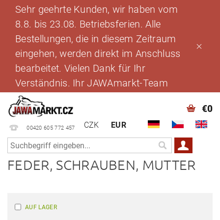
Sehr geehrte Kunden, wir haben vom
8.8. bis 23.08. Betriebsferien. Alle
Bestellungen, die in diesem Zeitraum
eingehen, werden direkt im Anschluss
bearbeitet. Vielen Dank für Ihr
Verständnis. Ihr JAWAmarkt-Team
€0
CZK
EUR
00420 605 772 457
FEDER, SCHRAUBEN, MUTTER
AUF LAGER