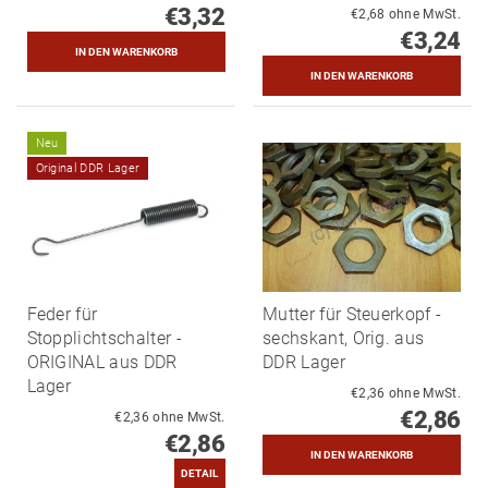
€3,32
€2,68 ohne MwSt.
€3,24
Neu
Original DDR Lager
Feder für
Mutter für Steuerkopf -
Stopplichtschalter -
sechskant, Orig. aus
ORIGINAL aus DDR
DDR Lager
Lager
€2,36 ohne MwSt.
€2,86
€2,36 ohne MwSt.
€2,86
DETAIL