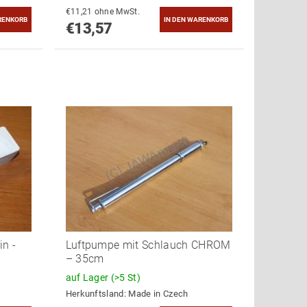
€11,21 ohne MwSt.
€13,57
in -
Luftpumpe mit Schlauch CHROM
– 35cm
auf Lager
(>5 St)
Herkunftsland:
Made in Czech