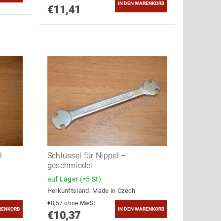
€11,41
l
Schlüssel für Nippel –
geschmiedet
auf Lager
(>5 St)
Herkunftsland:
Made in Czech
€8,57 ohne MwSt.
€10,37