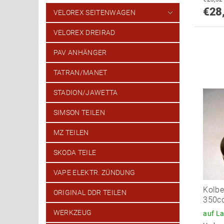
€28
VELOREX SEITENWAGEN
VELOREX DREIRAD
PAV ANHÄNGER
TATRAN/MANET
STADION/JAWETTA
SIMSON TEILEN
MZ TEILEN
SKODA TEILE
VAPE ELEKTR. ZÜNDUNG
Kolbe
ORIGINAL DDR TEILEN
350c
WERKZEUG
auf L