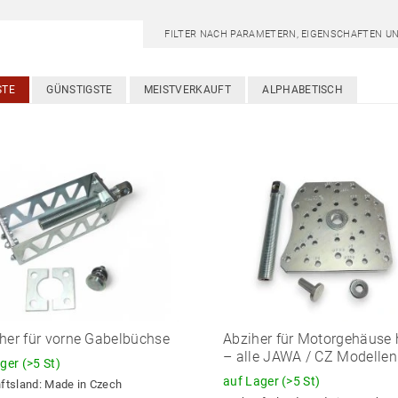
FILTER NACH PARAMETERN, EIGENSCHAFTEN U
STE
GÜNSTIGSTE
MEISTVERKAUFT
ALPHABETISCH
her für vorne Gabelbüchse
Abziher für Motorgehäuse 
– alle JAWA / CZ Modellen
ager
(>5 St)
auf Lager
(>5 St)
ftsland:
Made in Czech