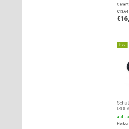
Garant
€16
Neu
Schut
ISOL
auf L
Herkun