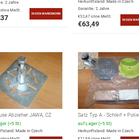
Herkunftsland:
Made in Czech
ie: 2 Jahre
Garantie: 2 Jahre
€58,98 ohne MwSt.
,37
€52,47 ohne MwSt.
€63,49
use Abzieher JAWA, CZ
Satz Typ A - Schleif + Poli
ager
(>5 St)
auf Lager
(>5 St)
ftsland:
Made in Czech
Herkunftsland:
Made in Czech
€23,32 ohne MwSt.
€21,88 ohne MwSt.