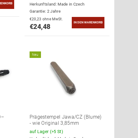
Herkunftsland:
Made in Czech
Garantie: 2 Jahre
€20,23 ohne MwSt.
€24,48
Neu
0–
Prägestempel Jawa/CZ (Blume)
- wie Original 3,85mm
auf Lager
(>5 St)