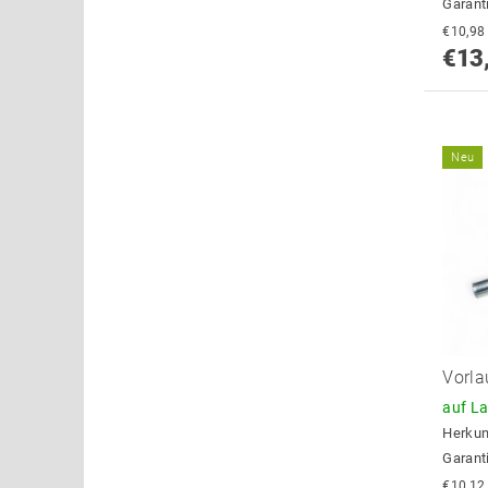
Garant
€13
Neu
Vorla
auf L
Herkun
Garant