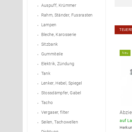
Auspuff, Krümmer
Rahm, Ständer, Fussrasten
Lampen
TEUER
Bleche, Karosserie
Sitzbank
Neu
Gummiteile
Elektrik, Zündung
Tank
Lenker, Hebel, Spiegel
Stossdämpfer, Gabel
Tacho
Abzie
Vergaser, filter
auf L
Seilen, Tachowellen
Herkun
Dichtung