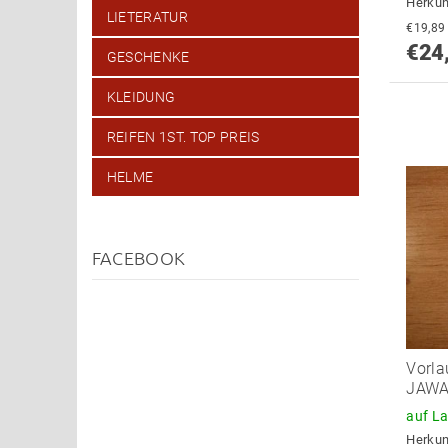
Herkun
LIETERATUR
€24
GESCHENKE
KLEIDUNG
REIFEN 1ST. TOP PREIS
HELME
FACEBOOK
Vorla
JAWA
auf L
Herkun