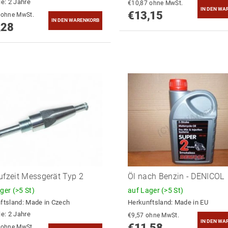
ie: 2 Jahre
€10,87 ohne MwSt.
€13,15
€10,98 ohne MwSt.
,28
ufzeit Messgerät Typ 2
Öl nach Benzin - DENICOL
ager
(>5 St)
auf Lager
(>5 St)
ftsland:
Made in Czech
Herkunftsland:
Made in EU
ie: 2 Jahre
€9,57 ohne MwSt.
€11,58
€10,12 ohne MwSt.