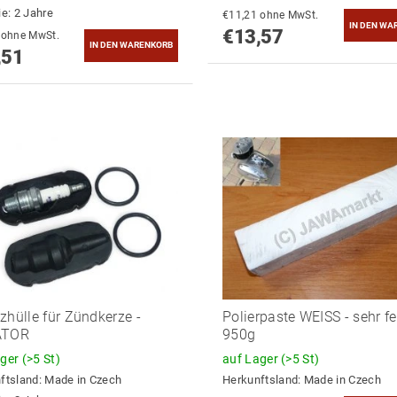
ie: 2 Jahre
€11,21 ohne MwSt.
€13,57
€13,64 ohne MwSt.
,51
zhülle für Zündkerze -
Polierpaste WEISS - sehr fe
ATOR
950g
ager
(>5 St)
auf Lager
(>5 St)
ftsland:
Made in Czech
Herkunftsland:
Made in Czech