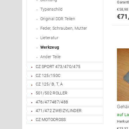
Garant
Typenschild
€71
Original DDR Teilen
Feder, Schrauben, Mutter
Lieteratur
Werkzeug
Ander Teile
CZ SPORT 473/470/475
CZ 125/150C
CZ 125/ B, T, A
501/502 ROLLER
476/477487/488
Gehä
471/472 ZWEIZYLINDER
auf L
CZ MOTOCROSS
Herkun