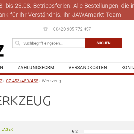
 bis 23.08. Betriebsferien. Alle Bestellungen, die
 Dank für Ihr Verständnis. Ihr JAWAmarkt-Team
00420 605 772 457
EN
ZAHLUNGSFORM
VERSANDKOSTEN
KONT
BLOG
MEINE BESTELLUNG
Z
CZ 453/450/455
Werkzeug
RKZEUG
 LAGER
€
2