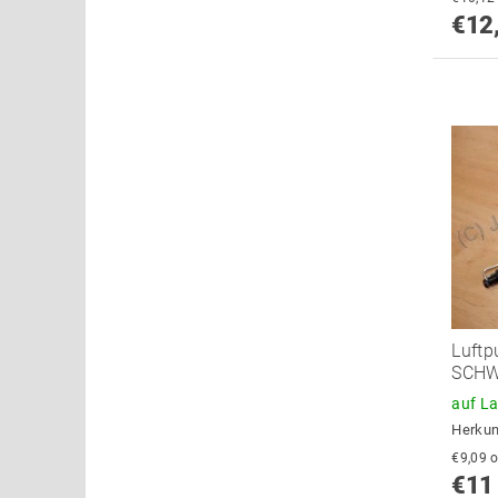
€12
Luftp
SCHW
auf L
Herkun
€
€11