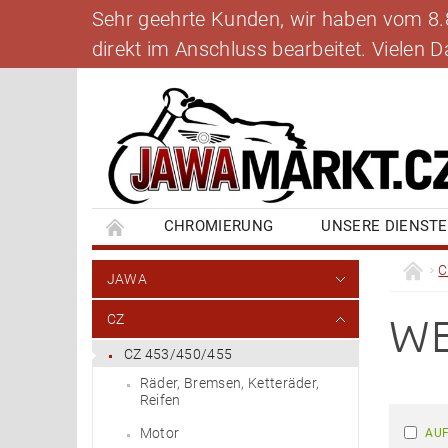
Sehr geehrte Kunden, wir haben vom 8.8.
direkt im Anschluss bearbeitet. Vielen
CHROMIERUNG
UNSERE DIENST
BANKVERBINDUNG
SCHREIBEN SIE UNS
C
JAWA
WE
CZ
CZ 453/450/455
Räder, Bremsen, Ketteräder,
Reifen
Motor
AUF