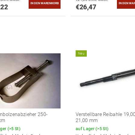
,22
€26,47
Neu
nbolzenabzieher 250-
Verstellbare Reibahle 19,0
cm
21,00 mm
ager
(>5 St)
auf Lager
(>5 St)