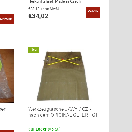
Herkunftsland:
Made in Czech
€28,12 ohne MwSt.
DETAIL
€34,02
Neu
eren
Werkzeugtasche JAWA / CZ -
nach dem ORIGINAL GEFERTIGT
!
auf Lager
(>5 St)