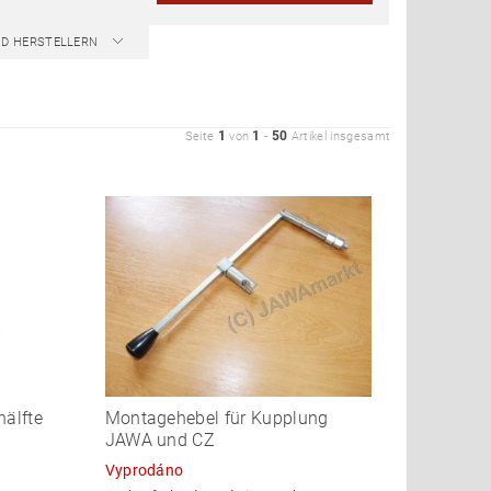
ND HERSTELLERN
1
1
50
Seite
von
-
Artikel insgesamt
hälfte
Montagehebel für Kupplung
JAWA und CZ
Vyprodáno