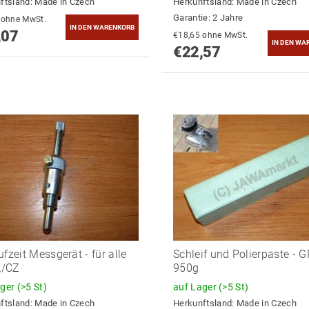
ftsland:
Made in Czech
Herkunftsland:
Made in Czech
Garantie: 2 Jahre
€19,89 ohne MwSt.
,07
€18,65 ohne MwSt.
€22,57
ufzeit Messgerät - für alle
Schleif und Polierpaste - 
/CZ
950g
ager
(>5 St)
auf Lager
(>5 St)
ftsland:
Made in Czech
Herkunftsland:
Made in Czech