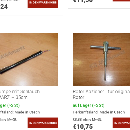
,24
umpe mit Schlauch
Rotor Abzieher - für origina
ARZ – 35cm
Rotor
ager
(>5 St)
auf Lager
(>5 St)
ftsland:
Made in Czech
Herkunftsland:
Made in Czech
9,09 ohne MwSt.
€8,88 ohne MwSt.
€10,75