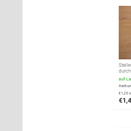
Stell
durc
auf L
Herkun
€
€1,