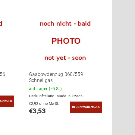
56
Gasbowdenzug 360/559
Schnellgas
auf Lager
(>5 St)
Herkunftsland:
Made in Czech
€2,92 ohne MwSt.
€3,53