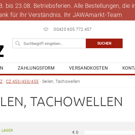
 bis 23.08. Betriebsferien. Alle Bestellungen, die
 Dank für Ihr Verständnis. Ihr JAWAmarkt-Team
00420 605 772 457
EN
ZAHLUNGSFORM
VERSANDKOSTEN
KONT
BLOG
MEINE BESTELLUNG
Z
CZ 453/450/455
Seilen, Tachowellen
ILEN, TACHOWELLEN
 LAGER
€
0