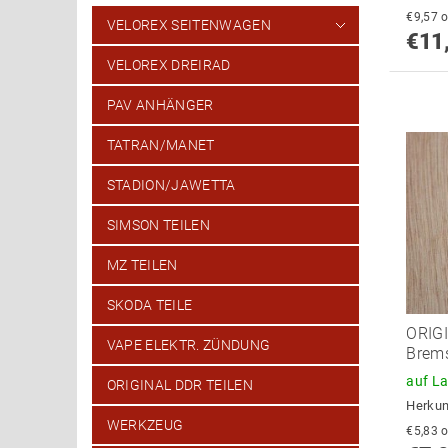
€
VELOREX SEITENWAGEN
€11
VELOREX DREIRAD
PAV ANHÄNGER
TATRAN/MANET
STADION/JAWETTA
SIMSON TEILEN
MZ TEILEN
SKODA TEILE
ORIGI
VAPE ELEKTR. ZÜNDUNG
Brem
auf L
ORIGINAL DDR TEILEN
Herkun
WERKZEUG
€