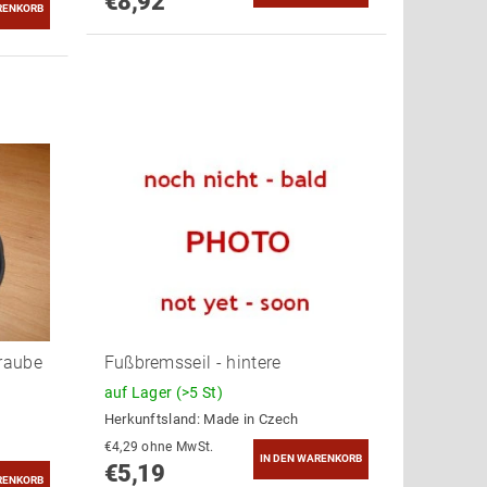
€8,92
hraube
Fußbremsseil - hintere
auf Lager
(>5 St)
Herkunftsland:
Made in Czech
€4,29 ohne MwSt.
€5,19