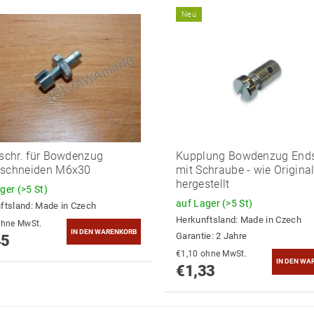
Neu
eschr. für Bowdenzug
Kupplung Bowdenzug End
hschneiden M6x30
mit Schraube - wie Origina
hergestellt
ager
(>5 St)
auf Lager
(>5 St)
ftsland:
Made in Czech
Herkunftsland:
Made in Czech
1,20 ohne MwSt.
Garantie: 2 Jahre
45
€1,10 ohne MwSt.
€1,33