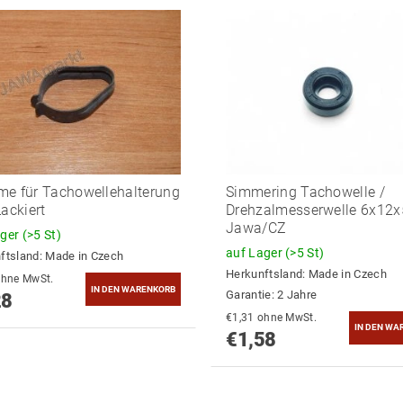
e für Tachowellehalterung
Simmering Tachowelle /
Lackiert
Drehzalmesserwelle 6x12x
Jawa/CZ
ager
(>5 St)
auf Lager
(>5 St)
ftsland:
Made in Czech
Herkunftsland:
Made in Czech
2,71 ohne MwSt.
Garantie: 2 Jahre
28
€1,31 ohne MwSt.
€1,58