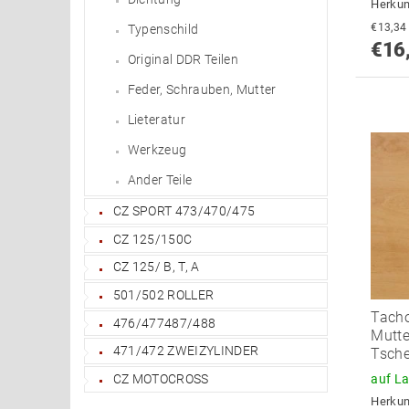
Herkun
Typenschild
€16
Original DDR Teilen
Feder, Schrauben, Mutter
Lieteratur
Werkzeug
Ander Teile
CZ SPORT 473/470/475
CZ 125/150C
CZ 125/ B, T, A
501/502 ROLLER
Tach
476/477487/488
Mutte
471/472 ZWEIZYLINDER
Tsch
CZ MOTOCROSS
auf L
Herkun