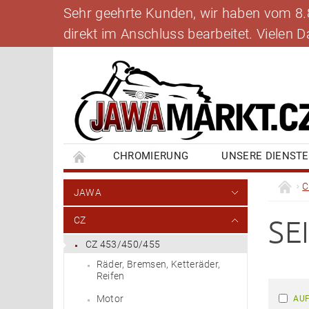
Sehr geehrte Kunden, wir haben vom 8.8.
direkt im Anschluss bearbeitet. Vielen
CHROMIERUNG
UNSERE DIENST
BANKVERBINDUNG
SCHREIBEN SIE UNS
C
JAWA
SE
CZ
CZ 453/450/455
Räder, Bremsen, Ketteräder,
Reifen
Motor
AUF