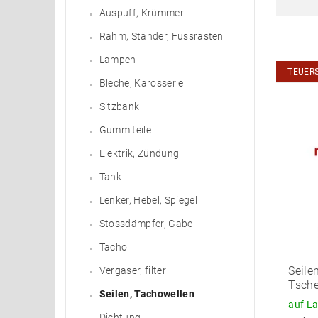
Auspuff, Krümmer
Rahm, Ständer, Fussrasten
Lampen
TEUER
Bleche, Karosserie
Sitzbank
Gummiteile
Elektrik, Zündung
Tank
Lenker, Hebel, Spiegel
Stossdämpfer, Gabel
Tacho
Seile
Vergaser, filter
Tsch
Seilen, Tachowellen
auf L
Dichtung