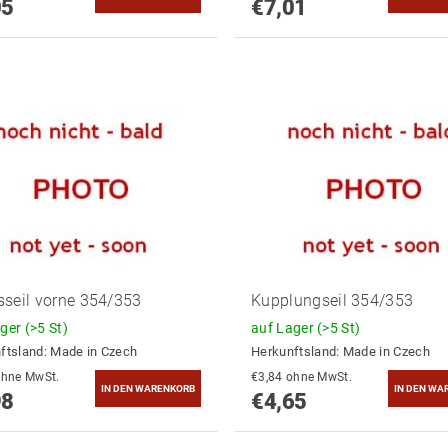
05
€7,01
seil vorne 354/353
Kupplungseil 354/353
ager
(>5 St)
auf Lager
(>5 St)
ftsland:
Made in Czech
Herkunftsland:
Made in Czech
4,12 ohne MwSt.
€3,84 ohne MwSt.
98
€4,65