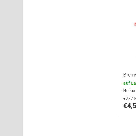
Brems
auf L
Herkun
€
€4,