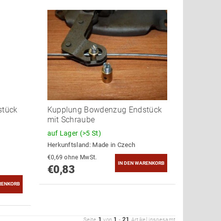
stück
Kupplung Bowdenzug Endstück
l
mit Schraube
auf Lager
(>5 St)
Herkunftsland:
Made in Czech
€0,69 ohne MwSt.
€0,83
1
1
21
Seite
von
-
Artikel insgesamt