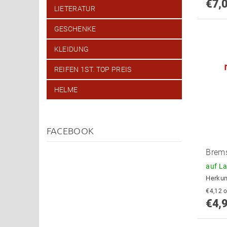
€7,
LIETERATUR
GESCHENKE
KLEIDUNG
REIFEN 1ST. TOP PREIS
HELME
FACEBOOK
Brems
auf L
Herkun
€
€4,