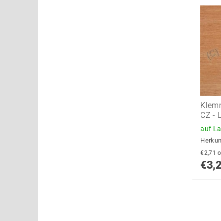
Klemm
CZ - 
auf L
Herkun
€
€3,