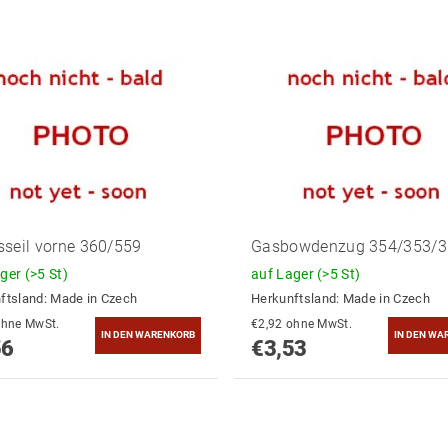
seil vorne 360/559
Gasbowdenzug 354/353/3
ager
(>5 St)
auf Lager
(>5 St)
ftsland:
Made in Czech
Herkunftsland:
Made in Czech
3,77 ohne MwSt.
€2,92 ohne MwSt.
56
€3,53