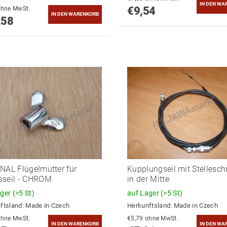
€9,54
9,57 ohne MwSt.
,58
NAL Flügelmutter für
Kupplungseil mit Stellesc
sseil - CHROM
in der Mitte
ager
(>5 St)
auf Lager
(>5 St)
ftsland:
Made in Czech
Herkunftsland:
Made in Czech
5,83 ohne MwSt.
€5,79 ohne MwSt.