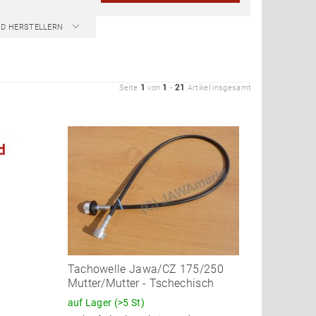
ND HERSTELLERN
1
1
21
Seite
von
-
Artikel insgesamt
Tachowelle Jawa/CZ 175/250
Mutter/Mutter - Tschechisch
auf Lager
(>5 St)