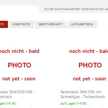
FILTER NACH PARAMETERN, EIGENSCHAFTEN U
STE
GÜNSTIGSTE
MEISTVERKAUFT
ALPHABETISCH
nsatz 354/353/356 -
Seilensatz 360/559 mit
echisch
Schnellgas - Tschechisch
ager
(>5 St)
auf Lager
(>5 St)