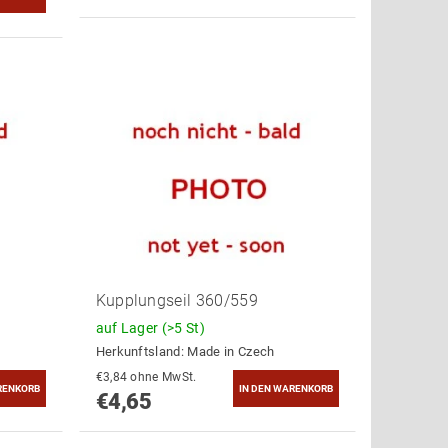
Kupplungseil 360/559
auf Lager
(>5 St)
Herkunftsland:
Made in Czech
€3,84 ohne MwSt.
€4,65