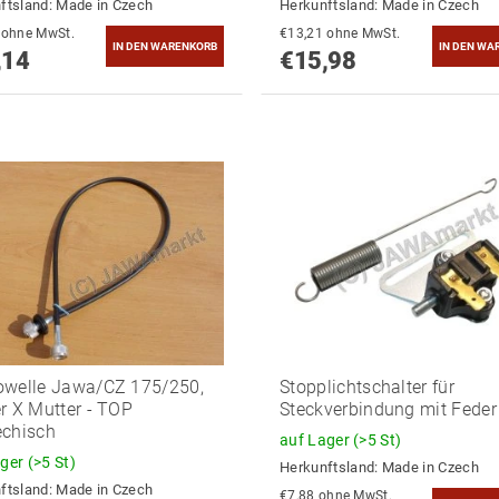
ftsland:
Made in Czech
Herkunftsland:
Made in Czech
€13,34 ohne MwSt.
€13,21 ohne MwSt.
,14
€15,98
owelle Jawa/CZ 175/250,
Stopplichtschalter für
r X Mutter - TOP
Steckverbindung mit Feder
echisch
auf Lager
(>5 St)
ager
(>5 St)
Herkunftsland:
Made in Czech
ftsland:
Made in Czech
€7,88 ohne MwSt.