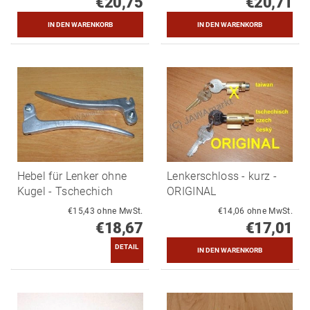
€20,75
€20,71
Hebel für Lenker ohne
Lenkerschloss - kurz -
Kugel - Tschechich
ORIGINAL
€15,43 ohne MwSt.
€14,06 ohne MwSt.
€18,67
€17,01
DETAIL