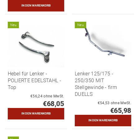
Neu
Neu
Hebel für Lenker -
Lenker 125/175 -
POLIERTE EDELSTAHL -
250/350 MIT
Top
Stellgewinde - firm
DUELLS
€56,24 ohne MwSt.
€68,05
€54,53 ohne MwSt.
€65,98