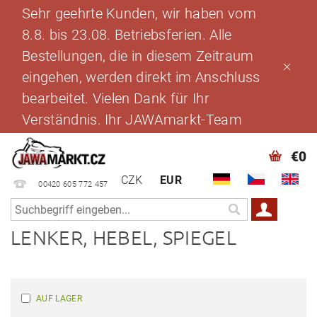
Sehr geehrte Kunden, wir haben vom
8.8. bis 23.08. Betriebsferien. Alle
Bestellungen, die in diesem Zeitraum
eingehen, werden direkt im Anschluss
bearbeitet. Vielen Dank für Ihr
Verständnis. Ihr JAWAmarkt-Team
€0
CZK
EUR
00420 605 772 457
LENKER, HEBEL, SPIEGEL
AUF LAGER