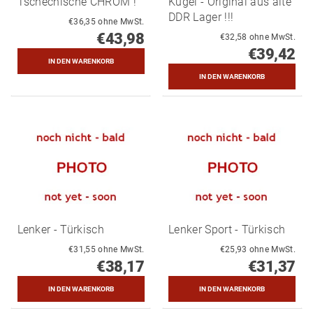
Tschechische CHROM !
Kugel - Original aus alte
DDR Lager !!!
€36,35 ohne MwSt.
€43,98
€32,58 ohne MwSt.
€39,42
Lenker - Türkisch
Lenker Sport - Türkisch
€31,55 ohne MwSt.
€25,93 ohne MwSt.
€38,17
€31,37