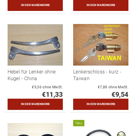
Hebel für Lenker ohne
Lenkerschloss - kurz -
Kugel - China
Taiwan
€9,36 ohne MwSt.
€7,88 ohne MwSt.
€11,33
€9,54
Neu