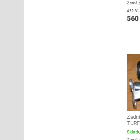
Země 
560
Zadní
TURE
Skla
Země 