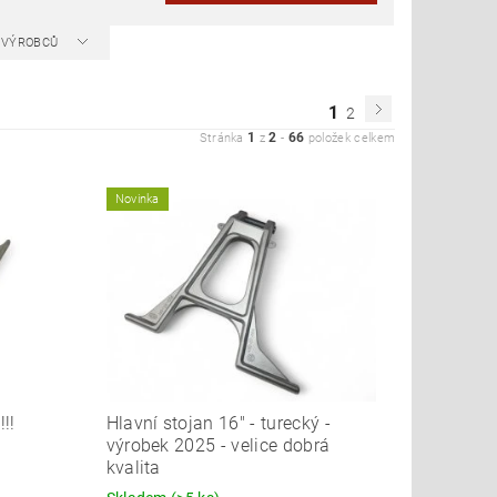
A VÝROBCŮ
1
2
1
2
66
Stránka
z
-
položek celkem
Novinka
!!
Hlavní stojan 16" - turecký -
výrobek 2025 - velice dobrá
kvalita