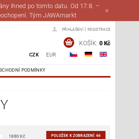
ny ihned po tomto datu. Od 17.8. –
za pochopení. Tým JAWAmarkt
|
PŘIHLÁŠENÍ
REGISTRACE
KOŠÍK:
0 Kč
CZK
EUR
BCHODNÍ PODMÍNKY
KY
POLOŽEK K ZOBRAZENÍ:
66
1880
Kč