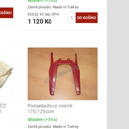
Skladem
(>5 ks)
Země původu:
Made in Turkey
925,62 Kč bez DPH
1 120 Kč
 ČZ
Podsedadlový nosník
l
175/125ccm
Skladem
(>5 ks)
Země původu:
Made in Turkey