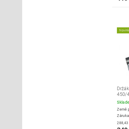
Novin
Držák
450/4
Skla
Země 
Záruka