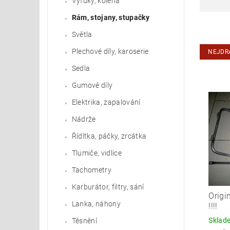
Výfuky, kolena
Rám, stojany, stupačky
Světla
Plechové díly, karoserie
NEJDR
Sedla
Gumové díly
Elektrika, zapalování
Nádrže
Řídítka, páčky, zrcátka
Tlumiče, vidlice
Tachometry
Karburátor, filtry, sání
Origi
Lanka, náhony
!!!!
Skla
Těsnění