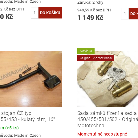
původu:
Made in Czech
Záruka: 2 roky
1 553,72 Kč bez DPH
949,59 Kč bez DPH
0 Kč
1 149 Kč
Novinka
Originál Mototechna
 stojan ČZ typ
Sada zámků řízení a sedla
55/453 - kulatý rám, 16"
450/455/501/502 - Originá
Mototechna
dem
(>5 ks)
Momentálně nedostupné
původu:
Made in Czech