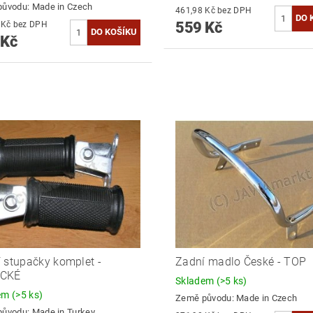
původu:
Made in Czech
461,98 Kč bez DPH
559 Kč
462,81 Kč bez DPH
 Kč
 stupačky komplet -
Zadní madlo České - TOP
CKÉ
Skladem
(>5 ks)
dem
(>5 ks)
Země původu:
Made in Czech
původu:
Made in Turkey