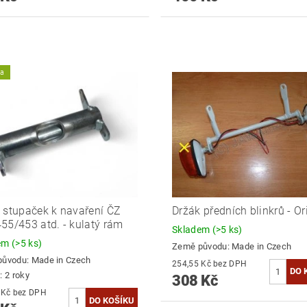
ka
 stupaček k navaření ČZ
Držák předních blinkrů - Or
55/453 atd. - kulatý rám
Skladem
(>5 ks)
dem
(>5 ks)
Země původu:
Made in Czech
původu:
Made in Czech
254,55 Kč bez DPH
: 2 roky
308 Kč
288,43 Kč bez DPH