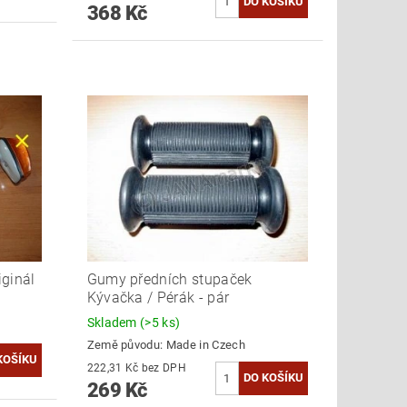
368 Kč
iginál
Gumy předních stupaček
Kývačka / Pérák - pár
Skladem
(>5 ks)
Země původu:
Made in Czech
222,31 Kč bez DPH
269 Kč