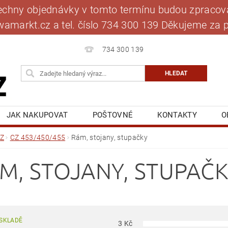
šechny objednávky v tomto termínu budou zpracová
jawamarkt.cz a tel. číslo 734 300 139 Děkujeme 
734 300 139
JAK NAKUPOVAT
POŠTOVNÉ
KONTAKTY
O
BLOG
MOJE OBJEDNÁVKA
Z
CZ 453/450/455
Rám, stojany, stupačky
M, STOJANY, STUPAČ
SKLADĚ
3
Kč