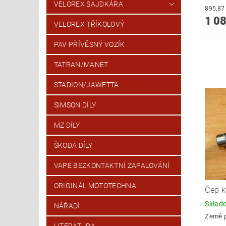
VELOREX SAJDKÁRA
1 08
VELOREX TŘÍKOLOVÝ
PAV PŘÍVĚSNÝ VOZÍK
TATRAN/MANET
STADION/JAWETTA
SIMSON DÍLY
MZ DÍLY
ŠKODA DÍLY
VAPE BEZKONTAKTNÍ ZAPALOVÁNÍ
ORIGINÁL MOTOTECHNA
Čep k
Skla
NÁŘADÍ
Země 
LITERATURA