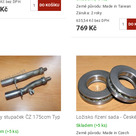
657,85 Kč bez DPH
Země původu:
Made in Taiwan
 Kč
Záruka: 2 roky
635,54 Kč bez DPH
769 Kč
y stupaček ČZ 175ccm Typ
Ložisko řízení sada - Česk
Skladem
(>5 ks)
dem
(>5 ks)
Země původu:
Made in Czech