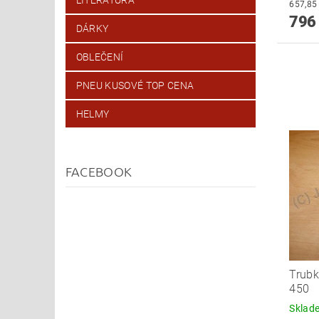
796
DÁRKY
OBLEČENÍ
PNEU KUSOVÉ TOP CENA
HELMY
FACEBOOK
Trubk
450
Skla