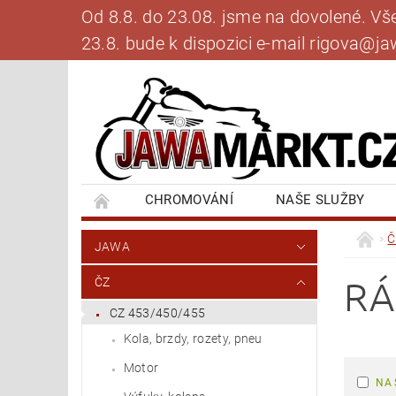
Od 8.8. do 23.08. jsme na dovolené. V
23.8. bude k dispozici e-mail rigova@
CHROMOVÁNÍ
NAŠE SLUŽBY
BANKOVNÍ SPOJENÍ
NAPIŠTE NÁM
Č
JAWA
RÁ
ČZ
CZ 453/450/455
Kola, brzdy, rozety, pneu
Motor
NA 