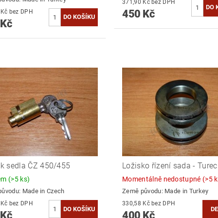
371,90 Kč bez DPH
450 Kč
421,49 Kč bez DPH
 Kč
k sedla ČZ 450/455
Ložisko řízení sada - Ture
dem
(>5 ks)
Momentálně nedostupné
(>5 k
původu:
Made in Czech
Země původu:
Made in Turkey
338,84 Kč bez DPH
330,58 Kč bez DPH
DE
 Kč
400 Kč