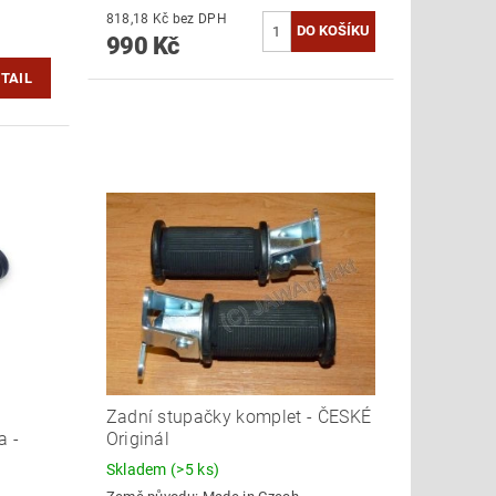
818,18 Kč bez DPH
990 Kč
TAIL
Zadní stupačky komplet - ČESKÉ
a -
Originál
Skladem
(>5 ks)