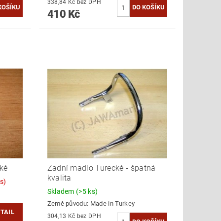
338,84 Kč bez DPH
410 Kč
cké
Zadní madlo Turecké - špatná
kvalita
s)
Skladem
(>5 ks)
Země původu:
Made in Turkey
TAIL
304,13 Kč bez DPH