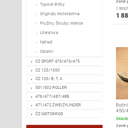
Země 
Typové štítky
Originály Mototechna
1 88
Pružiny, Šrouby, Matice
Literatura
Nářadí
Ostatní
CZ SPORT 473/470/475
CZ 125/150C
CZ 125/ B, T, A
501/502 ROLLER
476/477/487/488
Boční
471/472 ZWEIZYLINDER
450/4
ČZ MOTOKROS
Skla
Země 