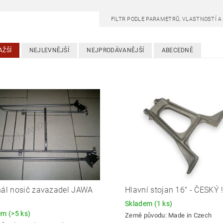
FILTR PODLE PARAMETRŮ, VLASTNOSTÍ 
AŽŠÍ
NEJLEVNĚJŠÍ
NEJPRODÁVANĚJŠÍ
ABECEDNĚ
nál nosič zavazadel JAWA
Hlavní stojan 16" - ČESKÝ !!
Skladem
(1 ks)
dem
(>5 ks)
Země původu:
Made in Czech