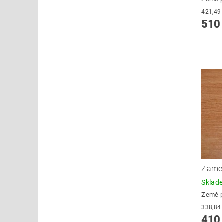
510
Záme
Skla
Země 
410