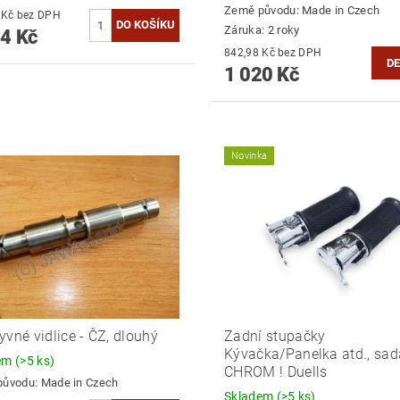
Země původu:
Made in Czech
895,87 Kč bez DPH
Záruka: 2 roky
4 Kč
842,98 Kč bez DPH
DE
1 020 Kč
Novinka
yvné vidlice - ČZ, dlouhý
Zadní stupačky
Kývačka/Panelka atd., sad
dem
(>5 ks)
CHROM ! Duells
původu:
Made in Czech
Skladem
(>5 ks)