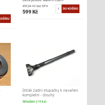
Země původu:
Made in Czech
495,04 Kč bez DPH
599 Kč
é
Držák zadní stupačky k navaření
kompletní - dlouhý
Skladem
(>5 ks)