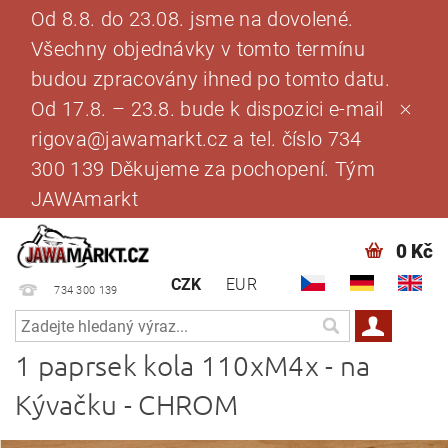
Od 8.8. do 23.08. jsme na dovolené.
Všechny objednávky v tomto termínu
budou zpracovány ihned po tomto datu.
Od 17.8. – 23.8. bude k dispozici e-mail
rigova@jawamarkt.cz a tel. číslo 734
300 139 Děkujeme za pochopení. Tým
JAWAmarkt
0 Kč
CZK
EUR
734 300 139
1 paprsek kola 110xM4x - na
Kývačku - CHROM