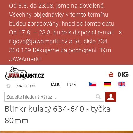
Od 8.8. do 23.08. jsme na dovolené.
Všechny objednávky v tomto termínu
budou zpracovány ihned po tomto datu.
Od 17.8. – 23.8. bude k dispozici e-mail
rigova@jawamarkt.cz a tel. číslo 734
300 139 Děkujeme za pochopení. Tým
JAWAmarkt
0 Kč
CZK
EUR
734 300 139
Blinkr kulatý 634-640 - tyčka
80mm