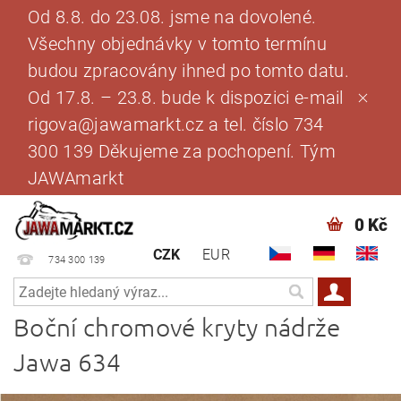
Od 8.8. do 23.08. jsme na dovolené.
Všechny objednávky v tomto termínu
budou zpracovány ihned po tomto datu.
Od 17.8. – 23.8. bude k dispozici e-mail
rigova@jawamarkt.cz a tel. číslo 734
300 139 Děkujeme za pochopení. Tým
JAWAmarkt
0 Kč
CZK
EUR
734 300 139
Boční chromové kryty nádrže
Jawa 634