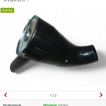
Novinka
1
z 2
Dostupnost
Skladem
(>5 ks)