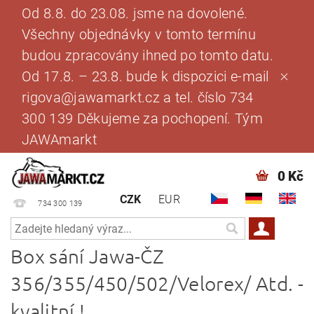
Od 8.8. do 23.08. jsme na dovolené.
Všechny objednávky v tomto termínu
budou zpracovány ihned po tomto datu.
Od 17.8. – 23.8. bude k dispozici e-mail
rigova@jawamarkt.cz a tel. číslo 734
300 139 Děkujeme za pochopení. Tým
JAWAmarkt
0 Kč
CZK
EUR
734 300 139
Box sání Jawa-ČZ
356/355/450/502/Velorex/ Atd. -
kvalitní !