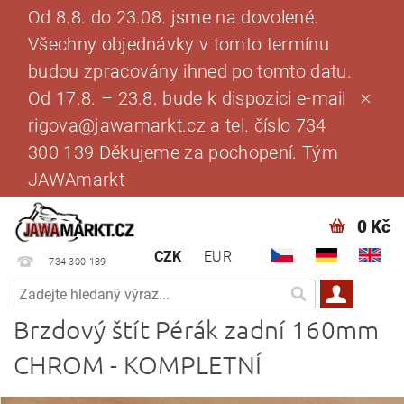
Od 8.8. do 23.08. jsme na dovolené.
Všechny objednávky v tomto termínu
budou zpracovány ihned po tomto datu.
Od 17.8. – 23.8. bude k dispozici e-mail
rigova@jawamarkt.cz a tel. číslo 734
300 139 Děkujeme za pochopení. Tým
JAWAmarkt
0 Kč
CZK
EUR
734 300 139
Brzdový štít Pérák zadní 160mm
CHROM - KOMPLETNÍ