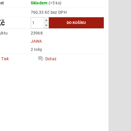
st
Skladem
(>5 ks)
760,33 Kč bez DPH
Kč
uktu
23968
e
JAWA
2 roky
Tisk
Dotaz