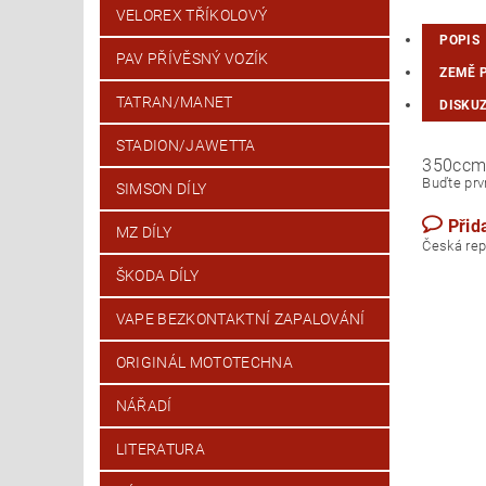
VELOREX TŘÍKOLOVÝ
POPIS
PAV PŘÍVĚSNÝ VOZÍK
ZEMĚ 
TATRAN/MANET
DISKU
STADION/JAWETTA
350cc
Buďte prvn
SIMSON DÍLY
Přid
MZ DÍLY
Česká rep
ŠKODA DÍLY
VAPE BEZKONTAKTNÍ ZAPALOVÁNÍ
ORIGINÁL MOTOTECHNA
NÁŘADÍ
LITERATURA