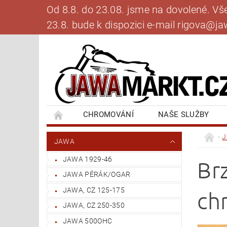
Od 8.8. do 23.08. jsme na dovolené. V
23.8. bude k dispozici e-mail rigova@
CHROMOVÁNÍ
NAŠE SLUŽBY
BANKOVNÍ SPOJENÍ
NAPIŠTE NÁM
JAWA
JAWA 1929-46
Br
JAWA PÉRÁK/OGAR
JAWA, CZ 125-175
ch
JAWA, CZ 250-350
JAWA 500OHC