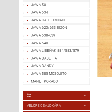
JAWA 50
JAWA 634
JAWA CALIFORNIAN
JAWA 623/633 BIZON
JAWA 638-639
JAWA 640
JAWA LIBEŇÁK 554/553/579
JAWA BABETTA
JAWA DANDY
JAWA 585 MOSQUITO
MANET KORADO
ČZ
VELOREX SAJDKÁRA