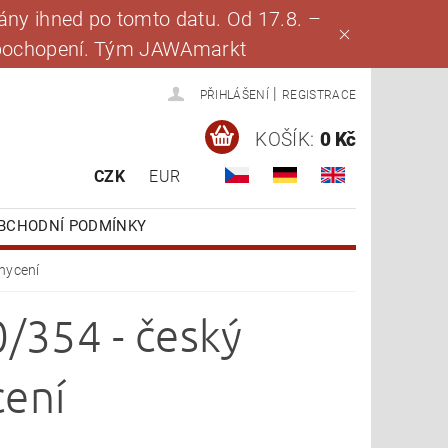
ny ihned po tomto datu. Od 17.8. –
za pochopení. Tým JAWAmarkt
|
PŘIHLÁŠENÍ
REGISTRACE
KOŠÍK:
0 Kč
CZK
EUR
BCHODNÍ PODMÍNKY
hycení
/354 - český
cení