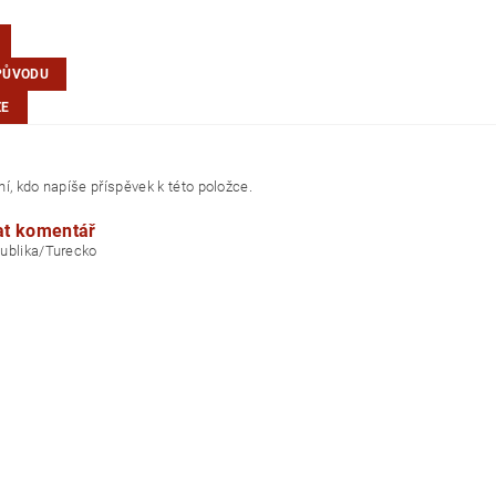
PŮVODU
ZE
m
í, kdo napíše příspěvek k této položce.
at komentář
ublika/Turecko