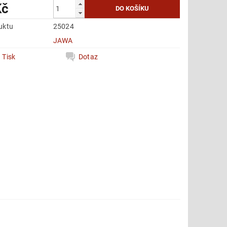
Kč
uktu
25024
e
JAWA
Tisk
Dotaz