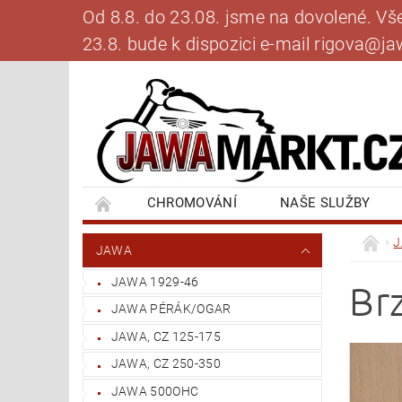
Od 8.8. do 23.08. jsme na dovolené. V
23.8. bude k dispozici e-mail rigova@
CHROMOVÁNÍ
NAŠE SLUŽBY
BANKOVNÍ SPOJENÍ
NAPIŠTE NÁM
JAWA
JAWA 1929-46
Br
JAWA PÉRÁK/OGAR
JAWA, CZ 125-175
JAWA, CZ 250-350
JAWA 500OHC