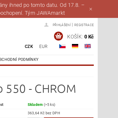
ny ihned po tomto datu. Od 17.8. –
za pochopení. Tým JAWAmarkt
|
PŘIHLÁŠENÍ
REGISTRACE
KOŠÍK:
0 Kč
CZK
EUR
BCHODNÍ PODMÍNKY
yp 550 - CHROM
st
Skladem
(>5 ks)
363,64 Kč bez DPH