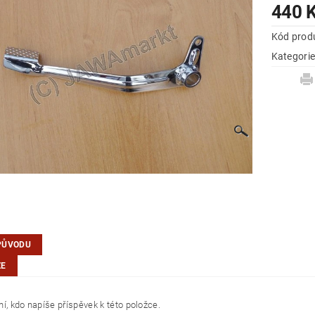
440 
Kód prod
Kategori
PŮVODU
ZE
í, kdo napíše příspěvek k této položce.