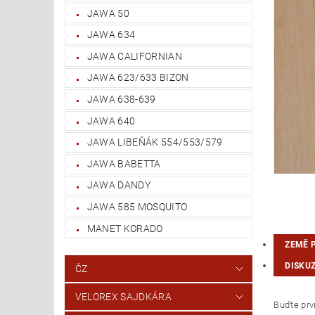
JAWA 50
JAWA 634
JAWA CALIFORNIAN
JAWA 623/633 BIZON
JAWA 638-639
JAWA 640
JAWA LIBEŇÁK 554/553/579
JAWA BABETTA
JAWA DANDY
JAWA 585 MOSQUITO
MANET KORADO
ZEMĚ 
DISKU
ČZ
VELOREX SAJDKÁRA
Buďte prvn