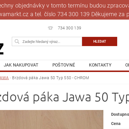
šechny objednávky v tomto termínu budou zpracová
jawamarkt.cz a tel. číslo 734 300 139 Děkujeme 
734 300 139
JAK NAKUPOVAT
POŠTOVNÉ
KONTAKTY
O
BLOG
MOJE OBJEDNÁVKA
JAWA
Brzdová páka Jawa 50 Typ 550 - CHROM
zdová páka Jawa 50 T
Dostupno
Cena