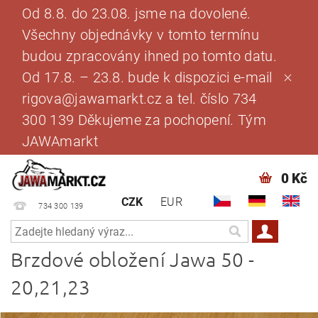
Od 8.8. do 23.08. jsme na dovolené.
Všechny objednávky v tomto termínu
budou zpracovány ihned po tomto datu.
Od 17.8. – 23.8. bude k dispozici e-mail
rigova@jawamarkt.cz a tel. číslo 734
300 139 Děkujeme za pochopení. Tým
JAWAmarkt
0 Kč
CZK
EUR
734 300 139
Brzdové obložení Jawa 50 -
20,21,23