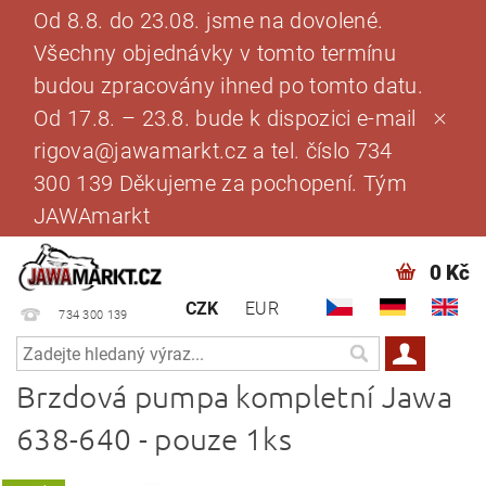
Od 8.8. do 23.08. jsme na dovolené.
Všechny objednávky v tomto termínu
budou zpracovány ihned po tomto datu.
Od 17.8. – 23.8. bude k dispozici e-mail
rigova@jawamarkt.cz a tel. číslo 734
300 139 Děkujeme za pochopení. Tým
JAWAmarkt
0 Kč
CZK
EUR
734 300 139
Brzdová pumpa kompletní Jawa
638-640 - pouze 1ks