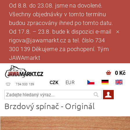
Od 8.8. do 23.08. jsme na dovolené.
Všechny objednávky v tomto termínu
budou zpracovány ihned po tomto datu.
Od 17.8. – 23.8. bude k dispozici e-mail
rigova@jawamarkt.cz a tel. číslo 734
300 139 Děkujeme za pochopení. Tým
JAWAmarkt
0 Kč
CZK
EUR
734 300 139
Brzdový spínač - Originál