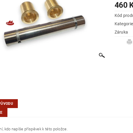
460 
Kód prod
Kategori
Záruka
PŮVODU
ZE
í, kdo napíše příspěvek k této položce.