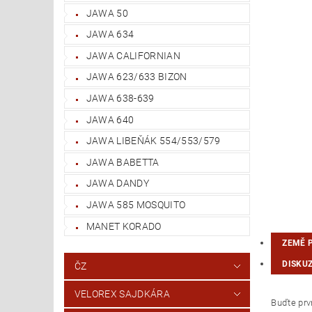
JAWA 50
JAWA 634
JAWA CALIFORNIAN
JAWA 623/633 BIZON
JAWA 638-639
JAWA 640
JAWA LIBEŇÁK 554/553/579
JAWA BABETTA
JAWA DANDY
JAWA 585 MOSQUITO
MANET KORADO
ZEMĚ 
DISKU
ČZ
VELOREX SAJDKÁRA
Buďte prvn