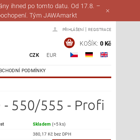
ny ihned po tomto datu. Od 17.8. –
za pochopení. Tým JAWAmarkt
|
PŘIHLÁŠENÍ
REGISTRACE
KOŠÍK:
0 Kč
CZK
EUR
BCHODNÍ PODMÍNKY
 - 550/555 - Profi
st
Skladem
(>5 ks)
380,17 Kč bez DPH