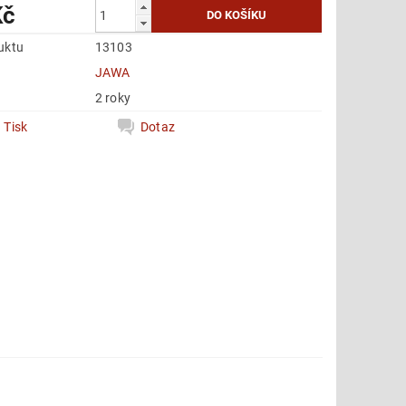
Kč
uktu
13103
e
JAWA
2 roky
Tisk
Dotaz