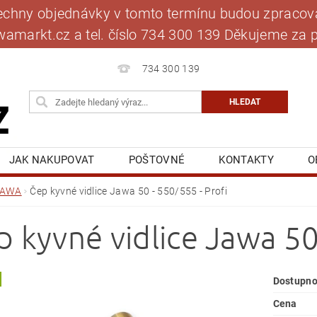
šechny objednávky v tomto termínu budou zpracová
jawamarkt.cz a tel. číslo 734 300 139 Děkujeme 
734 300 139
JAK NAKUPOVAT
POŠTOVNÉ
KONTAKTY
O
BLOG
MOJE OBJEDNÁVKA
JAWA
Čep kyvné vidlice Jawa 50 - 550/555 - Profi
p kyvné vidlice Jawa 50
Dostupno
Cena