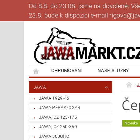
Od 8.8. do 23.08. jsme na dovolené. V
23.8. bude k dispozici e-mail rigova@
CHROMOVÁNÍ
NAŠE SLUŽBY
BANKOVNÍ SPOJENÍ
NAPIŠTE NÁM
JAWA
JAWA 1929-46
Če
JAWA PÉRÁK/OGAR
JAWA, CZ 125-175
Novinka
JAWA, CZ 250-350
JAWA 500OHC