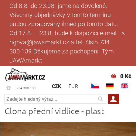
Od 8.8. do 23.08. jsme na dovolené.
Všechny objednávky v tomto termínu
budou zpracovány ihned po tomto datu.
Od 17.8. – 23.8. bude k dispozici e-mail
rigova@jawamarkt.cz a tel. číslo 734
300 139 Děkujeme za pochopení. Tým
JAWAmarkt
0 Kč
CZK
EUR
734 300 139
Clona přední vidlice - plast