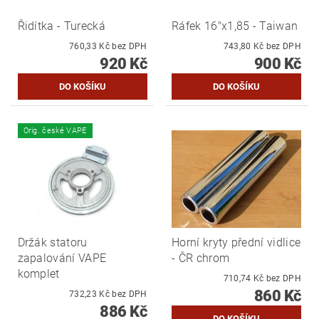
Řidítka - Turecká
Ráfek 16"x1,85 - Taiwan
760,33 Kč bez DPH
743,80 Kč bez DPH
920 Kč
900 Kč
Orig. české VAPE
Držák statoru
Horní kryty přední vidlice
zapalování VAPE
- ČR chrom
komplet
710,74 Kč bez DPH
860 Kč
732,23 Kč bez DPH
886 Kč