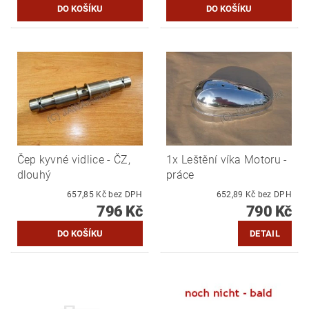
Čep kyvné vidlice - ČZ,
1x Leštění víka Motoru -
dlouhý
práce
657,85 Kč bez DPH
652,89 Kč bez DPH
796 Kč
790 Kč
DETAIL