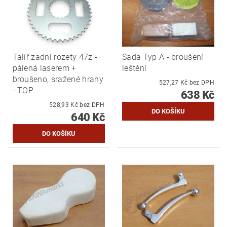
Talíř zadní rozety 47z -
Sada Typ A - broušení +
pálená laserem +
leštění
broušeno, sražené hrany
527,27 Kč bez DPH
- TOP
638 Kč
528,93 Kč bez DPH
640 Kč