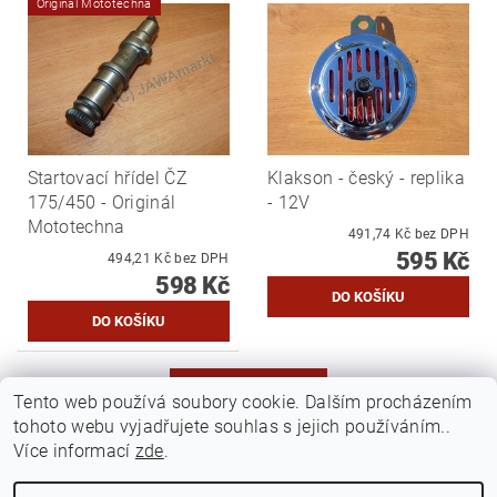
Originál Mototechna
Startovací hřídel ČZ
Klakson - český - replika
175/450 - Originál
- 12V
Mototechna
491,74 Kč bez DPH
595 Kč
494,21 Kč bez DPH
598 Kč
DALŠÍ PRODUKTY
Tento web používá soubory cookie. Dalším procházením
tohoto webu vyjadřujete souhlas s jejich používáním..
...
3
1
2
4
5
12
Více informací
zde
.