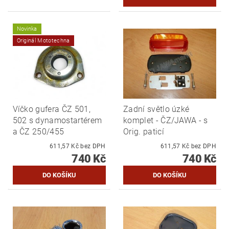
Novinka
Originál Mototechna
Víčko gufera ČZ 501,
Zadní světlo úzké
502 s dynamostartérem
komplet - ČZ/JAWA - s
a ČZ 250/455
Orig. paticí
611,57 Kč bez DPH
611,57 Kč bez DPH
740 Kč
740 Kč