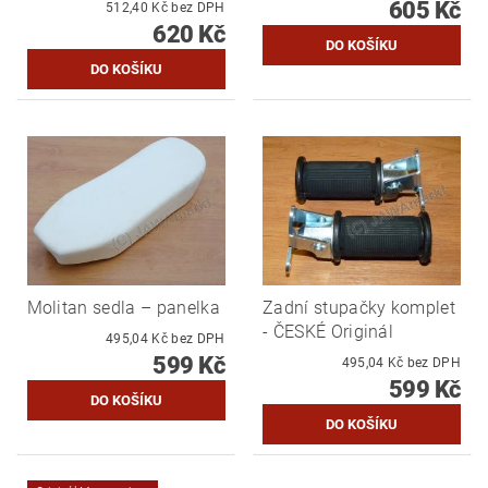
605 Kč
512,40 Kč bez DPH
620 Kč
Molitan sedla – panelka
Zadní stupačky komplet
- ČESKÉ Originál
495,04 Kč bez DPH
599 Kč
495,04 Kč bez DPH
599 Kč