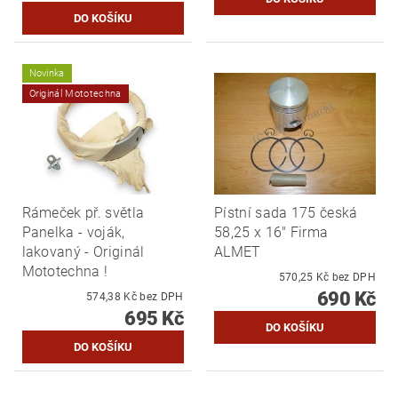
Novinka
Originál Mototechna
Rámeček př. světla
Pístní sada 175 česká
Panelka - voják,
58,25 x 16" Firma
lakovaný - Originál
ALMET
Mototechna !
570,25 Kč bez DPH
690 Kč
574,38 Kč bez DPH
695 Kč