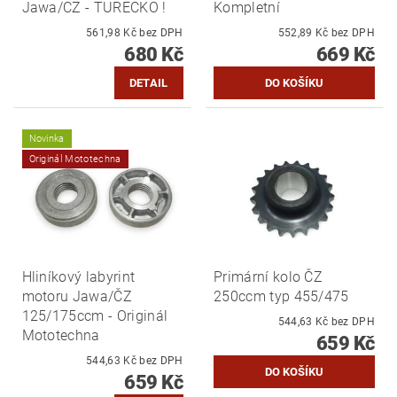
Jawa/CZ - TURECKO !
Kompletní
561,98 Kč bez DPH
552,89 Kč bez DPH
680 Kč
669 Kč
DETAIL
Novinka
Originál Mototechna
Hliníkový labyrint
Primární kolo ČZ
motoru Jawa/ČZ
250ccm typ 455/475
125/175ccm - Originál
544,63 Kč bez DPH
Mototechna
659 Kč
544,63 Kč bez DPH
659 Kč