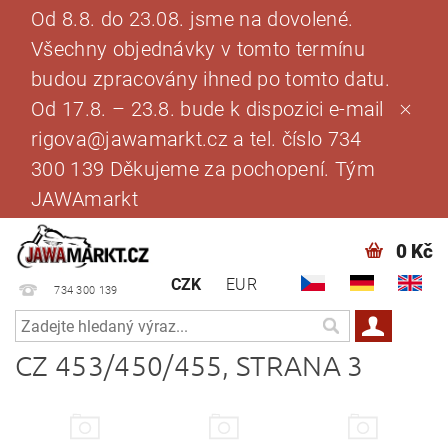
Od 8.8. do 23.08. jsme na dovolené.
Všechny objednávky v tomto termínu
budou zpracovány ihned po tomto datu.
Od 17.8. – 23.8. bude k dispozici e-mail
rigova@jawamarkt.cz a tel. číslo 734
300 139 Děkujeme za pochopení. Tým
JAWAmarkt
0 Kč
CZK
EUR
734 300 139
CZ 453/450/455
, STRANA 3