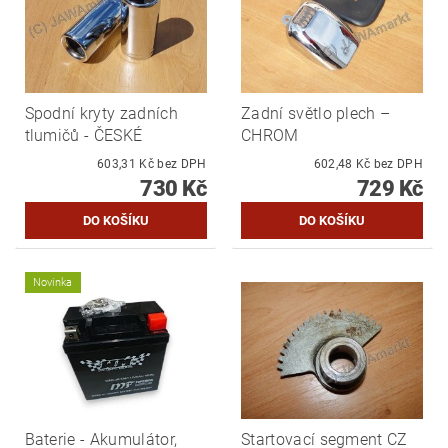
Spodní kryty zadních
Zadní světlo plech –
tlumičů - ČESKÉ
CHROM
603,31 Kč bez DPH
602,48 Kč bez DPH
730 Kč
729 Kč
Novinka
Baterie - Akumulátor,
Startovací segment CZ