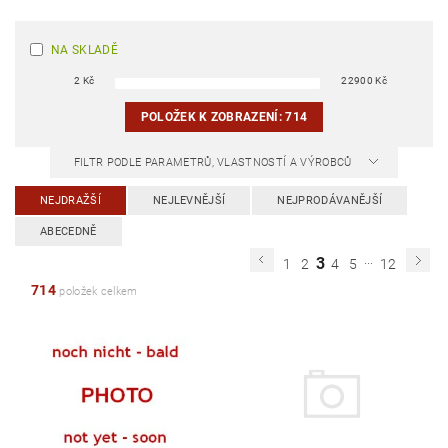
NA SKLADĚ
2
Kč
22900
Kč
POLOŽEK K ZOBRAZENÍ:
714
FILTR PODLE PARAMETRŮ, VLASTNOSTÍ A VÝROBCŮ
NEJDRAŽŠÍ
NEJLEVNĚJŠÍ
NEJPRODÁVANĚJŠÍ
ABECEDNĚ
...
3
1
2
4
5
12
714
položek celkem