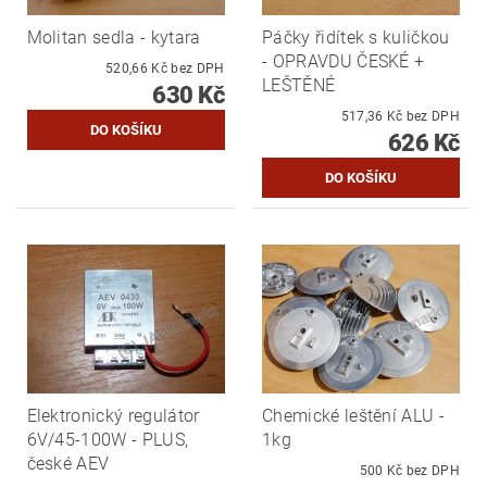
Molitan sedla - kytara
Páčky řidítek s kuličkou
- OPRAVDU ČESKÉ +
520,66 Kč bez DPH
LEŠTĚNÉ
630 Kč
517,36 Kč bez DPH
626 Kč
Elektronický regulátor
Chemické leštění ALU -
6V/45-100W - PLUS,
1kg
české AEV
500 Kč bez DPH