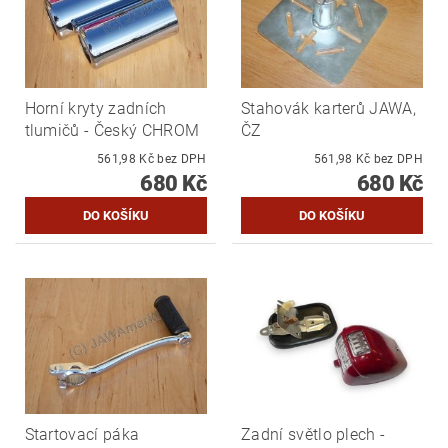
Horní kryty zadních
Stahovák karterů JAWA,
tlumičů - Český CHROM
ČZ
561,98 Kč bez DPH
561,98 Kč bez DPH
680 Kč
680 Kč
Startovací páka
Zadní světlo plech -