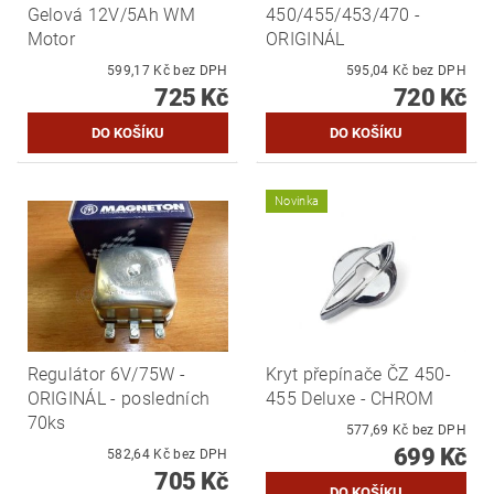
Gelová 12V/5Ah WM
450/455/453/470 -
Motor
ORIGINÁL
599,17 Kč bez DPH
595,04 Kč bez DPH
725 Kč
720 Kč
Novinka
Regulátor 6V/75W -
Kryt přepínače ČZ 450-
ORIGINÁL - posledních
455 Deluxe - CHROM
70ks
577,69 Kč bez DPH
699 Kč
582,64 Kč bez DPH
705 Kč