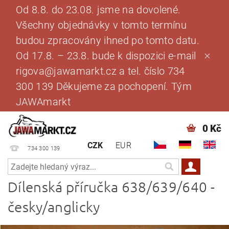
Od 8.8. do 23.08. jsme na dovolené.
Všechny objednávky v tomto termínu
budou zpracovány ihned po tomto datu.
Od 17.8. – 23.8. bude k dispozici e-mail
rigova@jawamarkt.cz a tel. číslo 734
300 139 Děkujeme za pochopení. Tým
JAWAmarkt
0 Kč
CZK
EUR
734 300 139
Dílenská příručka 638/639/640 -
česky/anglicky