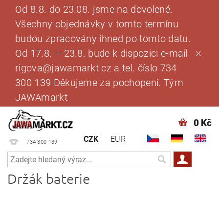
Od 8.8. do 23.08. jsme na dovolené.
Všechny objednávky v tomto termínu
budou zpracovány ihned po tomto datu.
Od 17.8. – 23.8. bude k dispozici e-mail
rigova@jawamarkt.cz a tel. číslo 734
300 139 Děkujeme za pochopení. Tým
JAWAmarkt
0 Kč
CZK
EUR
734 300 139
Držák baterie