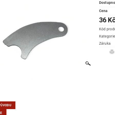
Dostupno
Cena
36 K
Kód prod
Kategori
Záruka
PŮVODU
ZE