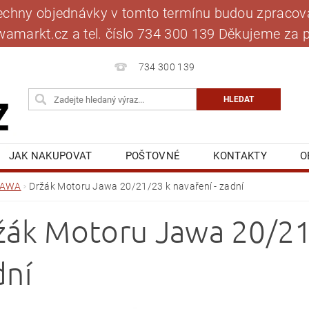
šechny objednávky v tomto termínu budou zpracová
jawamarkt.cz a tel. číslo 734 300 139 Děkujeme 
734 300 139
JAK NAKUPOVAT
POŠTOVNÉ
KONTAKTY
O
BLOG
MOJE OBJEDNÁVKA
JAWA
Držák Motoru Jawa 20/21/23 k navaření - zadní
žák Motoru Jawa 20/21/
dní