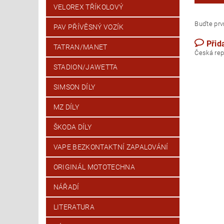
VELOREX TŘÍKOLOVÝ
Buďte prvn
PAV PŘÍVĚSNÝ VOZÍK
Přid
TATRAN/MANET
Česk
STADION/JAWETTA
SIMSON DÍLY
MZ DÍLY
ŠKODA DÍLY
VAPE BEZKONTAKTNÍ ZAPALOVÁNÍ
ORIGINÁL MOTOTECHNA
NÁŘADÍ
LITERATURA