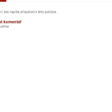
í, kdo napíše příspěvek k této položce.
at komentář
á republika