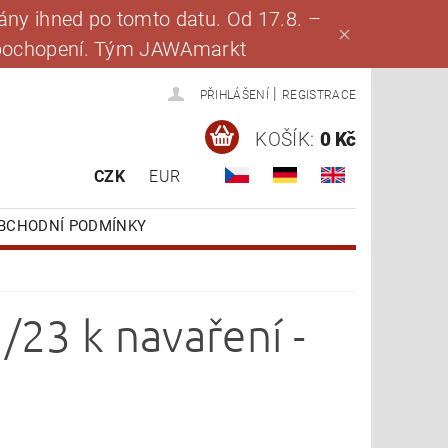
ny ihned po tomto datu. Od 17.8. –
za pochopení. Tým JAWAmarkt
|
PŘIHLÁŠENÍ
REGISTRACE
KOŠÍK:
0 Kč
CZK
EUR
BCHODNÍ PODMÍNKY
23 k navaření -