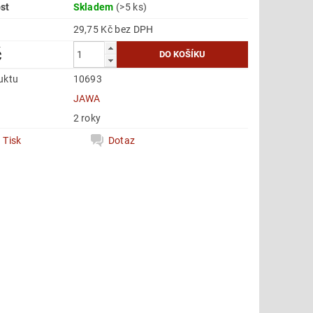
st
Skladem
(>5 ks)
29,75 Kč bez DPH
č
uktu
10693
e
JAWA
2 roky
Tisk
Dotaz