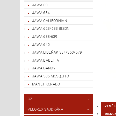
JAWA 50
JAWA 634
JAWA CALIFORNIAN
JAWA 623/633 BIZON
JAWA 638-639
JAWA 640
JAWA LIBEŇÁK 554/553/579
JAWA BABETTA
JAWA DANDY
JAWA 585 MOSQUITO
MANET KORADO
ČZ
ZEMĚ 
VELOREX SAJDKÁRA
DISKU