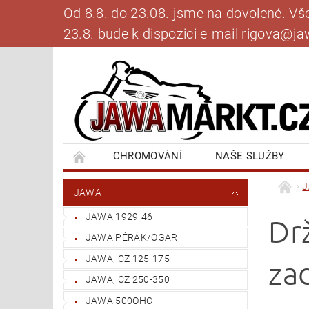
Od 8.8. do 23.08. jsme na dovolené. V
23.8. bude k dispozici e-mail rigova@
CHROMOVÁNÍ
NAŠE SLUŽBY
BANKOVNÍ SPOJENÍ
NAPIŠTE NÁM
JAWA
JAWA 1929-46
Dr
JAWA PÉRÁK/OGAR
JAWA, CZ 125-175
za
JAWA, CZ 250-350
JAWA 500OHC