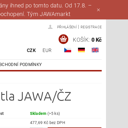
ny ihned po tomto datu. Od 17.8. –
za pochopení. Tým JAWAmarkt
|
PŘIHLÁŠENÍ
REGISTRACE
KOŠÍK:
0 Kč
CZK
EUR
BCHODNÍ PODMÍNKY
ětla JAWA/ČZ
st
Skladem
(>5 ks)
477,69 Kč bez DPH