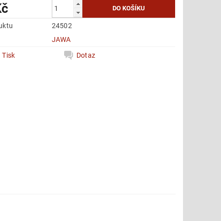
Kč
uktu
24502
e
JAWA
Tisk
Dotaz