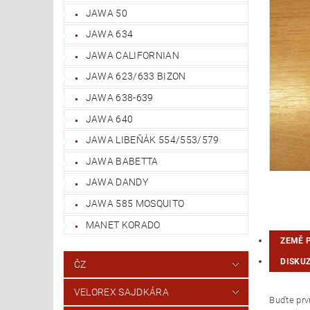
JAWA 50
JAWA 634
JAWA CALIFORNIAN
JAWA 623/633 BIZON
JAWA 638-639
JAWA 640
JAWA LIBEŇÁK 554/553/579
JAWA BABETTA
JAWA DANDY
JAWA 585 MOSQUITO
MANET KORADO
ZEMĚ 
DISKU
ČZ
VELOREX SAJDKÁRA
Buďte prvn