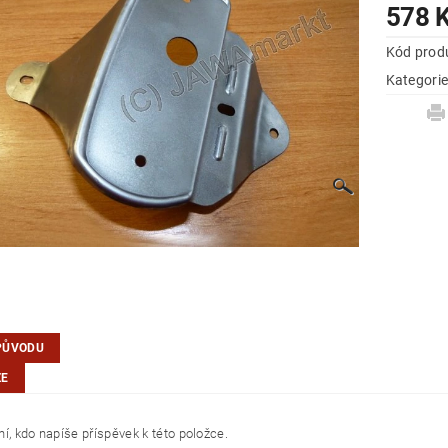
578 
Kód prod
Kategori
PŮVODU
ZE
í, kdo napíše příspěvek k této položce.