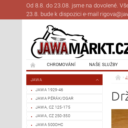
Od 8.8. do 23.08. jsme na dovolené. V
23.8. bude k dispozici e-mail rigova@
CHROMOVÁNÍ
NAŠE SLUŽBY
BANKOVNÍ SPOJENÍ
NAPIŠTE NÁM
JAWA
JAWA 1929-46
Dr
JAWA PÉRÁK/OGAR
JAWA, CZ 125-175
JAWA, CZ 250-350
JAWA 500OHC