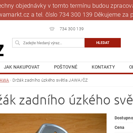
šechny objednávky v tomto termínu budou zpracová
jawamarkt.cz a tel. číslo 734 300 139 Děkujeme 
734 300 139
JAK NAKUPOVAT
POŠTOVNÉ
KONTAKTY
O
BLOG
MOJE OBJEDNÁVKA
JAWA
Držák zadního úzkého světla JAWA/ČZ
žák zadního úzkého sv
Dostupno
Cena