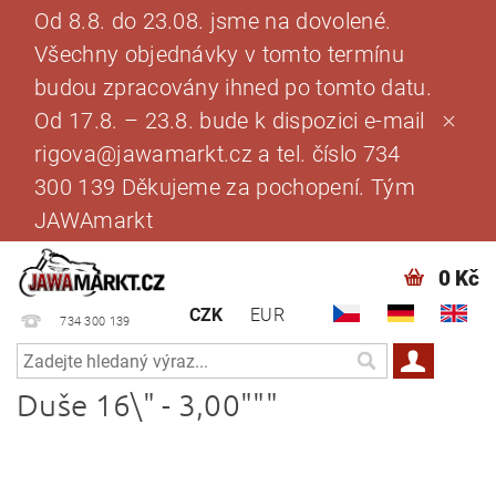
Od 8.8. do 23.08. jsme na dovolené.
Všechny objednávky v tomto termínu
budou zpracovány ihned po tomto datu.
Od 17.8. – 23.8. bude k dispozici e-mail
rigova@jawamarkt.cz a tel. číslo 734
300 139 Děkujeme za pochopení. Tým
JAWAmarkt
0 Kč
CZK
EUR
734 300 139
Duše 16\" - 3,00"""