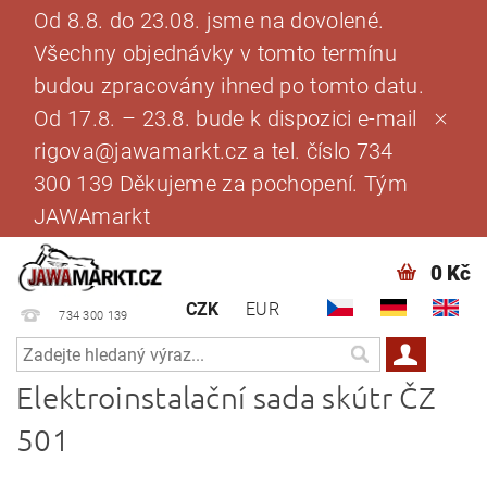
Od 8.8. do 23.08. jsme na dovolené.
Všechny objednávky v tomto termínu
budou zpracovány ihned po tomto datu.
Od 17.8. – 23.8. bude k dispozici e-mail
rigova@jawamarkt.cz a tel. číslo 734
300 139 Děkujeme za pochopení. Tým
JAWAmarkt
0 Kč
CZK
EUR
734 300 139
Elektroinstalační sada skútr ČZ
501