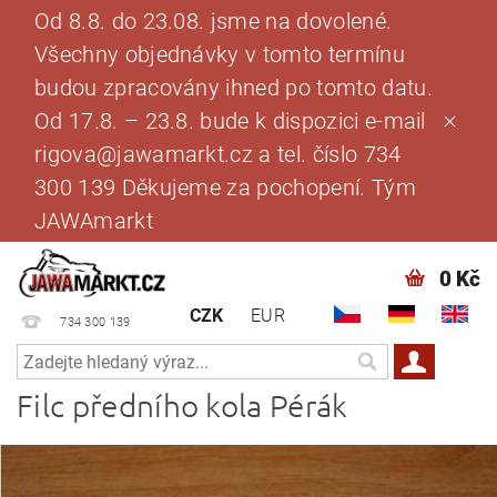
Od 8.8. do 23.08. jsme na dovolené.
Všechny objednávky v tomto termínu
budou zpracovány ihned po tomto datu.
Od 17.8. – 23.8. bude k dispozici e-mail
rigova@jawamarkt.cz a tel. číslo 734
300 139 Děkujeme za pochopení. Tým
JAWAmarkt
0 Kč
CZK
EUR
734 300 139
Filc předního kola Pérák