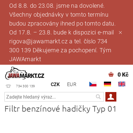
Od 8.8. do 23.08. jsme na dovolené.
Všechny objednávky v tomto termínu
budou zpracovány ihned po tomto datu.
Od 17.8. – 23.8. bude k dispozici e-mail
rigova@jawamarkt.cz a tel. číslo 734
300 139 Děkujeme za pochopení. Tým
JAWAmarkt
0 Kč
CZK
EUR
734 300 139
Filtr benzínové hadičky Typ 01