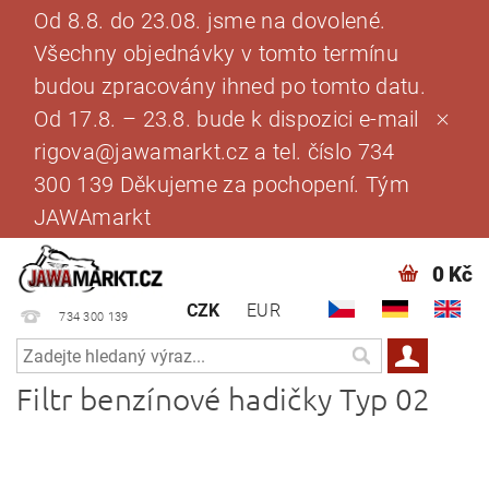
Od 8.8. do 23.08. jsme na dovolené.
Všechny objednávky v tomto termínu
budou zpracovány ihned po tomto datu.
Od 17.8. – 23.8. bude k dispozici e-mail
rigova@jawamarkt.cz a tel. číslo 734
300 139 Děkujeme za pochopení. Tým
JAWAmarkt
0 Kč
CZK
EUR
734 300 139
Filtr benzínové hadičky Typ 02