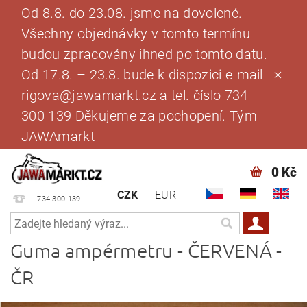
Od 8.8. do 23.08. jsme na dovolené.
Všechny objednávky v tomto termínu
budou zpracovány ihned po tomto datu.
Od 17.8. – 23.8. bude k dispozici e-mail
rigova@jawamarkt.cz a tel. číslo 734
300 139 Děkujeme za pochopení. Tým
JAWAmarkt
0 Kč
CZK
EUR
734 300 139
Guma ampérmetru - ČERVENÁ -
ČR