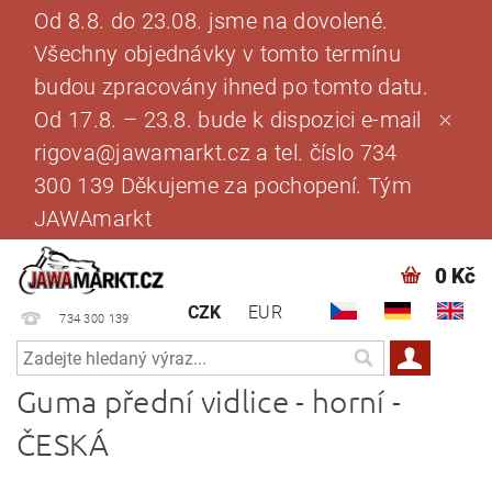
Od 8.8. do 23.08. jsme na dovolené.
Všechny objednávky v tomto termínu
budou zpracovány ihned po tomto datu.
Od 17.8. – 23.8. bude k dispozici e-mail
rigova@jawamarkt.cz a tel. číslo 734
300 139 Děkujeme za pochopení. Tým
JAWAmarkt
0 Kč
CZK
EUR
734 300 139
Guma přední vidlice - horní -
ČESKÁ