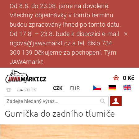
Od 8.8. do 23.08. jsme na dovolené.
Všechny objednávky v tomto termínu
budou zpracovány ihned po tomto datu.
Od 17.8. – 23.8. bude k dispozici e-mail
rigova@jawamarkt.cz a tel. číslo 734
300 139 Děkujeme za pochopení. Tým
JAWAmarkt
0 Kč
CZK
EUR
734 300 139
Gumička do zadního tlumiče