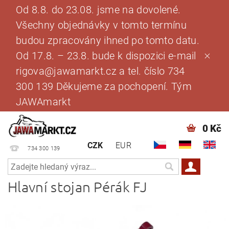
Od 8.8. do 23.08. jsme na dovolené.
Všechny objednávky v tomto termínu
budou zpracovány ihned po tomto datu.
Od 17.8. – 23.8. bude k dispozici e-mail
rigova@jawamarkt.cz a tel. číslo 734
300 139 Děkujeme za pochopení. Tým
JAWAmarkt
0 Kč
CZK
EUR
734 300 139
Hlavní stojan Pérák FJ