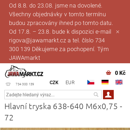
Od 8.8. do 23.08. jsme na dovolené.
Všechny objednávky v tomto termínu
budou zpracovány ihned po tomto datu.
Od 17.8. – 23.8. bude k dispozici e-mail
rigova@jawamarkt.cz a tel. číslo 734
300 139 Děkujeme za pochopení. Tým
JAWAmarkt
0 Kč
CZK
EUR
734 300 139
Hlavní tryska 638-640 M6x0,75 -
72