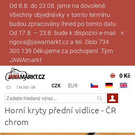
Od 8.8. do 23.08. jsme na dovolené.
Všechny objednávky v tomto termínu
budou zpracovány ihned po tomto datu.
Od 17.8. – 23.8. bude k dispozici e-mail
rigova@jawamarkt.cz a tel. číslo 734
300 139 Děkujeme za pochopení. Tým
JAWAmarkt
0 Kč
CZK
EUR
734 300 139
Horní kryty přední vidlice - ČR
chrom